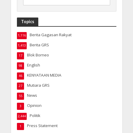
Topics
Berita Gagasan Rakyat
1,116
Berita GRS
1,413
Blok Borneo
17
English
98
KENYATAAN MEDIA
46
Mutiara GRS
27
News
55
Opinion
3
Politik
2,444
Press Statement
1