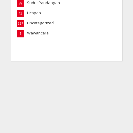
Sudut Pandangan
88
Ucapan
13
Uncategorized
337
Wawancara
1