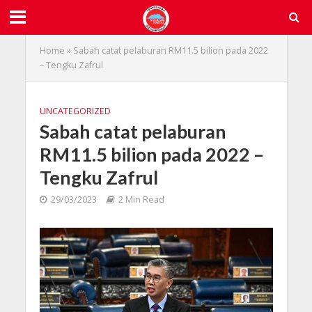
Home
»
Sabah catat pelaburan RM11.5 bilion pada 2022
– Tengku Zafrul
UNCATEGORIZED
Sabah catat pelaburan
RM11.5 bilion pada 2022 –
Tengku Zafrul
29/03/2023
2 Min Read