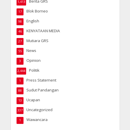
Berita GRS
1,413
Blok Borneo
17
English
98
KENYATAAN MEDIA
46
Mutiara GRS
27
News
55
Opinion
3
Politik
2,444
Press Statement
1
Sudut Pandangan
88
Ucapan
13
Uncategorized
337
Wawancara
1