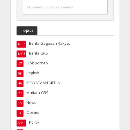
Click here to post a comment
Topics
Berita Gagasan Rakyat
1,116
Berita GRS
1,413
Blok Borneo
17
English
98
KENYATAAN MEDIA
46
Mutiara GRS
27
News
55
Opinion
3
Politik
2,444