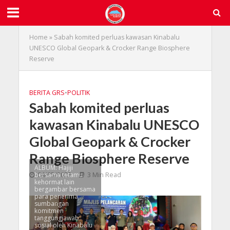
Home
»
Sabah komited perluas kawasan Kinabalu
UNESCO Global Geopark & Crocker Range Biosphere
Reserve
BERITA GRS
•
POLITIK
Sabah komited perluas
kawasan Kinabalu UNESCO
Global Geopark & Crocker
Range Biosphere Reserve
ALBUM: Hajiji
bersama tetamu
04/05/2025
3 Min Read
kehormat lain
bergambar bersama
para penerima
sumbangan
komitmen
tanggungjawab
sosial oleh Kinabalu