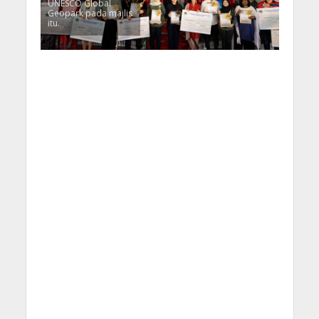
UNESCO Global
Geopark pada majlis
itu.