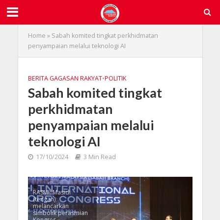
Home
»
Sabah komited tingkat perkhidmatan
penyampaian melalui teknologi AI
BERITA GAGASAN RAKYAT
•
POLITIK
Sabah komited tingkat
perkhidmatan
penyampaian melalui
teknologi AI
17/10/2024
3 Min Read
RASMI: Masidi
(tengah)
melancarkan
simbolik perasmian
Kongres