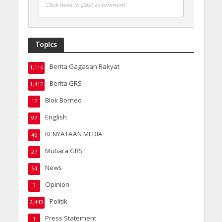
Click here to post a comment
Topics
Berita Gagasan Rakyat
1,116
Berita GRS
1,412
Blok Borneo
17
English
97
KENYATAAN MEDIA
46
Mutiara GRS
27
News
54
Opinion
3
Politik
2,443
Press Statement
1