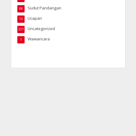
Sudut Pandangan
88
Ucapan
13
Uncategorized
337
Wawancara
1