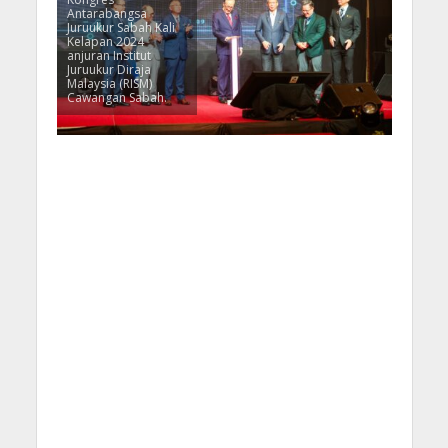
Antarabangsa
Juruukur Sabah Kali
Kelapan 2024
anjuran Institut
Juruukur Diraja
Malaysia (RISM)
Cawangan Sabah.