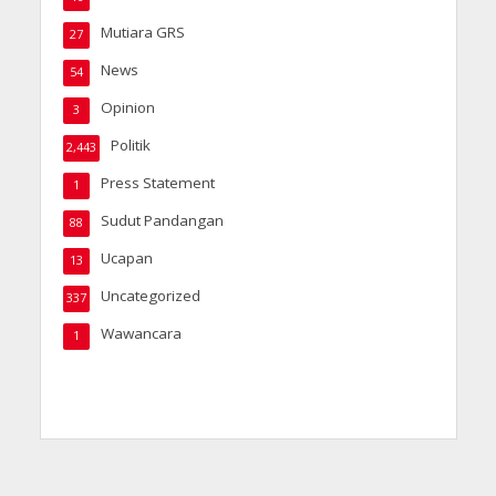
Mutiara GRS
27
News
54
Opinion
3
Politik
2,443
Press Statement
1
Sudut Pandangan
88
Ucapan
13
Uncategorized
337
Wawancara
1