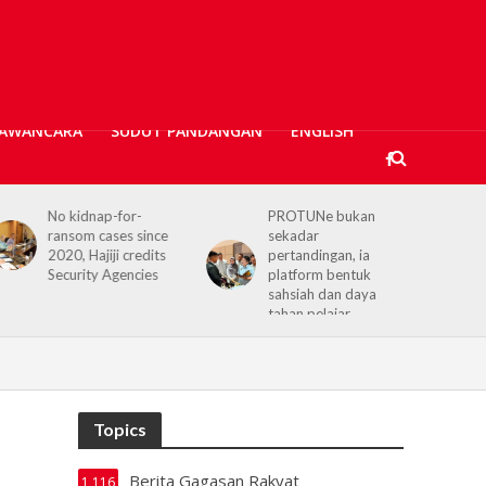
AWANCARA
SUDUT PANDANGAN
ENGLISH
PROTUNe bukan
Hajiji receives UK High
sekadar
Commissioner,
pertandingan, ia
reaffirms enduring
platform bentuk
Sabah–UK ties
sahsiah dan daya
tahan pelajar
Topics
Berita Gagasan Rakyat
1,116