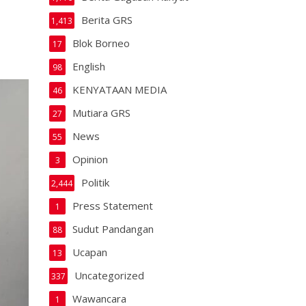
Berita GRS
1,413
Blok Borneo
17
English
98
KENYATAAN MEDIA
46
Mutiara GRS
27
News
55
Opinion
3
Politik
2,444
Press Statement
1
Sudut Pandangan
88
Ucapan
13
Uncategorized
337
Wawancara
1