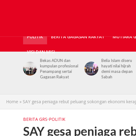
POLITIK
BERITA GAGASAN RAKYAT
MUTIARA 
VISI DAN MISI
N dan
Belia Islam diseru
Chief Minister urge
ofesional
hayati nilai hijrah
youths to embrace
sertai
demi masa depan
hijrah values in dail
kyat
Sabah
life
Home
»
SAY gesa peniaga rebut peluang sokongan ekonomi kera
BERITA GRS
•
POLITIK
SAY gesa peniaga re