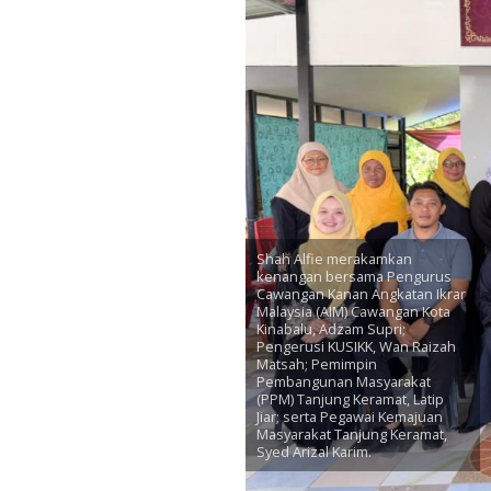
Shah Alfie merakamkan
kenangan bersama Pengurus
Cawangan Kanan Angkatan Ikrar
Malaysia (AIM) Cawangan Kota
Kinabalu, Adzam Supri;
Pengerusi KUSIKK, Wan Raizah
Matsah; Pemimpin
Pembangunan Masyarakat
(PPM) Tanjung Keramat, Latip
Jiar; serta Pegawai Kemajuan
Masyarakat Tanjung Keramat,
Syed Arizal Karim.