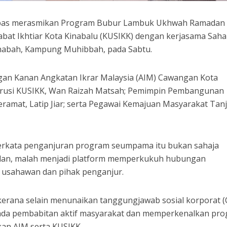
lepas merasmikan Program Bubur Lambuk Ukhwah Ramadan
bat Ikhtiar Kota Kinabalu (KUSIKK) dengan kerjasama Sah
ahabah, Kampung Muhibbah, pada Sabtu.
an Kanan Angkatan Ikrar Malaysia (AIM) Cawangan Kota
gerusi KUSIKK, Wan Raizah Matsah; Pemimpin Pembangunan
ramat, Latip Jiar; serta Pegawai Kemajuan Masyarakat Tan
 berkata penganjuran program seumpama itu bukan sahaja
an, malah menjadi platform memperkukuh hubungan
, usahawan dan pihak penganjur.
ik kerana selain menunaikan tanggungjawab sosial korporat (
ada pembabitan aktif masyarakat dan memperkenalkan pr
an AIM serta KUSIKK.