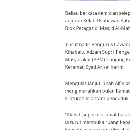
Beliau berkata demikian se
anjuran Kelab Usahawan Saha
Blok Petagas di Masjid Al-M
Turut hadir Pengurus Cawang
Kinabalu, Adzam Supri; Pen
Masyarakat (PPM) Tanjung Ke
Keramat, Syed Arizal Karim.
Mengulas lanjut, Shah Alfie
mengimarahkan bulan Ramad
silaturahim antara penduduk
“Aktiviti seperti ini amat ba
ia turut membuka ruang kep
keusahawanan yang diusahak