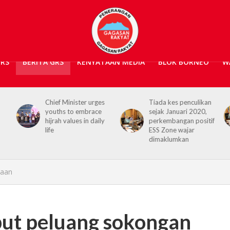
GRS
BERITA GRS
KENYATAAN MEDIA
BLOK BORNEO
W
s
Tiada kes penculikan
No kidnap-for-
sejak Januari 2020,
ransom cases since
y
perkembangan positif
2020, Hajiji credits
ESS Zone wajar
Security Agencies
dimaklumkan
jaan
but peluang sokongan