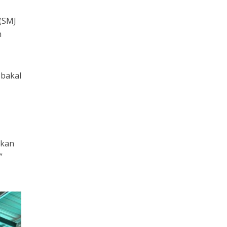
 (SMJ
n
 bakal
akan
”