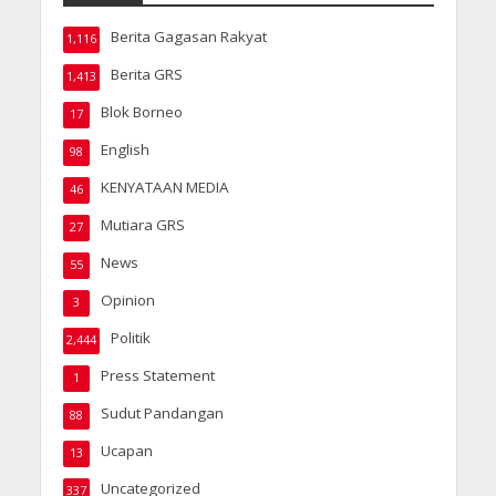
Berita Gagasan Rakyat
1,116
Berita GRS
1,413
Blok Borneo
17
English
98
KENYATAAN MEDIA
46
Mutiara GRS
27
News
55
Opinion
3
Politik
2,444
Press Statement
1
Sudut Pandangan
88
Ucapan
13
Uncategorized
337