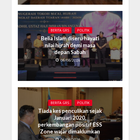
BERITA GRS
POLITIK
Belia Islam diseru hayati
nilai hijrah demi masa
depan Sabah
06/08/2026
BERITA GRS
POLITIK
Tiada kes penculikan sejak
Januari 2020,
perkembangan positif ESS
Zone wajar dimaklumkan
06/08/2026