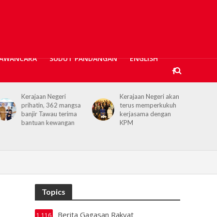
AWANCARA
SUDUT PANDANGAN
ENGLISH
Kerajaan Negeri akan
Projek Empangan Air
terus memperkukuh
Tawau capai 74.04
kerjasama dengan
peratus, bakal atasi
KPM
krisis air
Topics
Berita Gagasan Rakyat
1,116