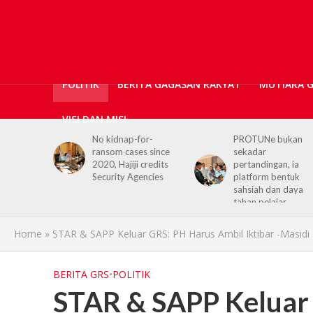
POLITIK
BERITA GAGASAN RAKYAT
MUTIARA 
VISI DAN MISI
or-
PROTUNe bukan
Hajiji receives UK H
s since
sekadar
Commissioner,
 credits
pertandingan, ia
reaffirms enduring
encies
platform bentuk
Sabah–UK ties
sahsiah dan daya
tahan pelajar
Home
»
STAR & SAPP Keluar GRS: PH Harus Ambil Iktibar -Masidi
BERITA GRS
•
POLITIK
STAR & SAPP Keluar