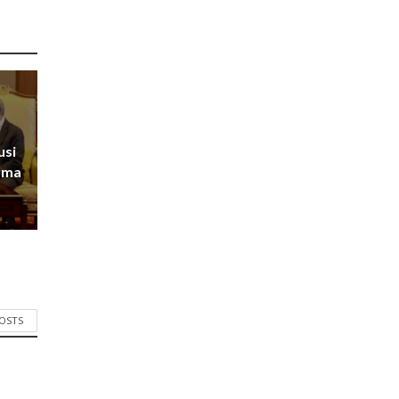
usi
rma
POSTS