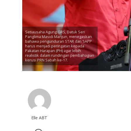
Setiausaha Agung GRS, Datuk Seri
Panglima Masidi Manjun, menegaskan
bahawa pengunduran STAR dan SAPP
harus menjadi peringatan kepada
Pakatan Harapan (PH) agar lebih
realistik dalam rundingan pembahagian
kerusi PRN Sabah ke-17.
Elle ABT