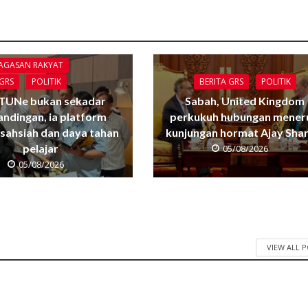
GAGASAN RAKYAT
BERITA GRS
POLITIK
 GRS
POLITIK
Sabah, United Kingdom
TUNe bukan sekadar
perkukuh hubungan mener
andingan, ia platform
kunjungan hormat Ajay Sha
sahsiah dan daya tahan
pelajar
05/08/2026
05/08/2026
VIEW ALL 