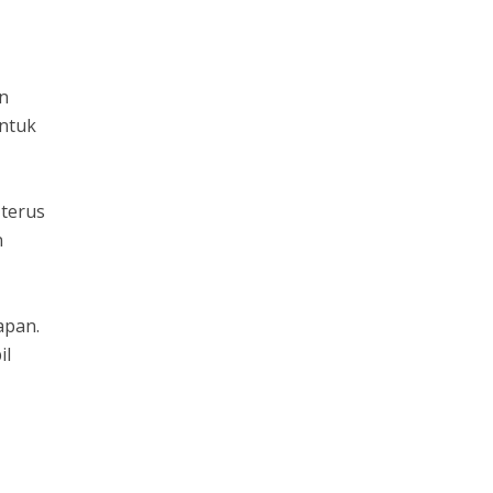
an
untuk
 terus
n
apan.
il