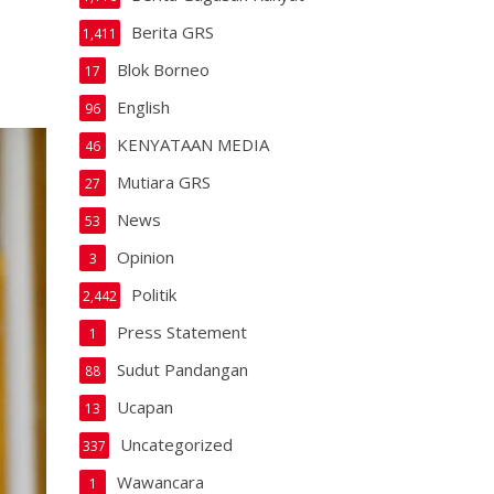
Berita GRS
1,411
Blok Borneo
17
English
96
KENYATAAN MEDIA
46
Mutiara GRS
27
News
53
Opinion
3
Politik
2,442
Press Statement
1
Sudut Pandangan
88
Ucapan
13
Uncategorized
337
Wawancara
1