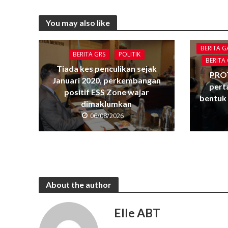
You may also like
BERITA 
BERITA GRS
POLITIK
BERITA
Tiada kes penculikan sejak
PRO
Januari 2020, perkembangan
pert
positif ESS Zone wajar
bentuk 
dimaklumkan
06/08/2026
About the author
Elle ABT