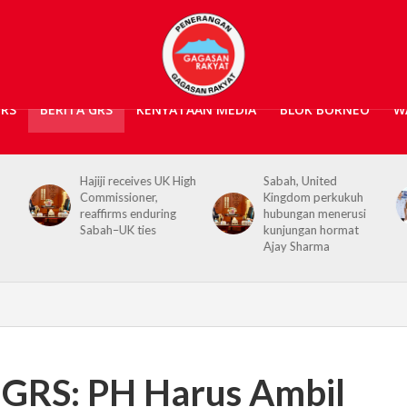
GRS
BERITA GRS
KENYATAAN MEDIA
BLOK BORNEO
W
igh
Sabah, United
Kerajaan Negeri
Kingdom perkukuh
prihatin, 362 mangsa
hubungan menerusi
banjir Tawau terima
kunjungan hormat
bantuan kewangan
Ajay Sharma
 GRS: PH Harus Ambil