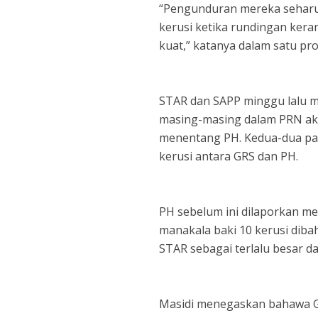
“Pengunduran mereka seharu
kerusi ketika rundingan kera
kuat,” katanya dalam satu pr
STAR dan SAPP minggu lalu
masing-masing dalam PRN aka
menentang PH. Kedua-dua par
kerusi antara GRS dan PH.
PH sebelum ini dilaporkan me
manakala baki 10 kerusi diba
STAR sebagai terlalu besar d
Masidi menegaskan bahawa G