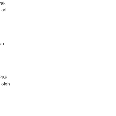
yak
ekal
on
n
 PKR
 oleh