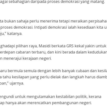
agai sebahagian daripada proses demokrasi yang matang.
kita bukan sahaja perlu menerima tetapi meraikan perpisah
proses demokrasi. Intipati demokrasi ialah kesediaan kita 
ju,” katanya.
adapi pilihan raya, Masidi berkata GRS kekal yakin untuk
rdepan cabaran terbaru, dan kini berada dalam keduduka
un menerajui kerajaan negeri.
haru bermula semula dengan lebih banyak cubaan dan kesil
ita tahu kesilapan yang perlu dielak dan langkah harus diamb
an,” ujarnya.
engundi untuk mengutamakan kestabilan politik, kerana
rap hanya akan merencatkan pembangunan negeri.