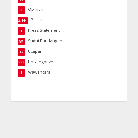
Opinion
3
Politik
2,444
Press Statement
1
Sudut Pandangan
88
Ucapan
13
Uncategorized
337
Wawancara
1