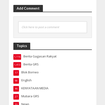
Add Comment
Click here to post a comment
Topics
Berita Gagasan Rakyat
1,116
Berita GRS
1,413
Blok Borneo
17
English
98
KENYATAAN MEDIA
46
Mutiara GRS
27
News
55