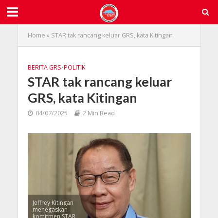
Home
»
STAR tak rancang keluar GRS, kata Kitingan
BERITA GRS
•
POLITIK
STAR tak rancang keluar
GRS, kata Kitingan
04/07/2025
2 Min Read
Jeffrey Kitingan
menegaskan
komitmen STAR