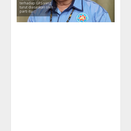
terhadap GRS yang
turut diasaskan oleh
parti itu.