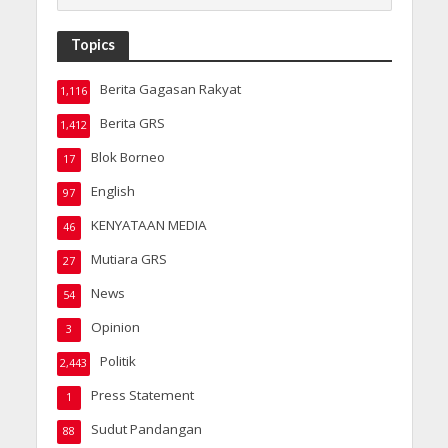
Topics
Berita Gagasan Rakyat
1,116
Berita GRS
1,412
Blok Borneo
17
English
97
KENYATAAN MEDIA
46
Mutiara GRS
27
News
54
Opinion
3
Politik
2,443
Press Statement
1
Sudut Pandangan
88