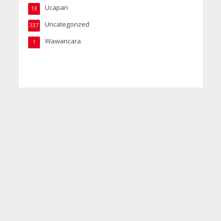
Ucapan
13
Uncategorized
337
Wawancara
1