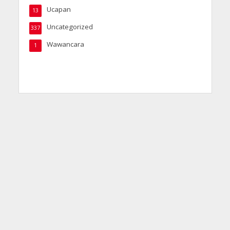
Ucapan
13
Uncategorized
337
Wawancara
1