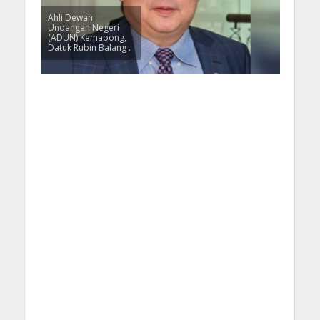
Ahli Dewan
Undangan Negeri
(ADUN) Kemabong,
Datuk Rubin Balang .