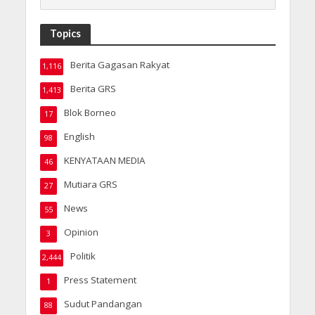
Topics
Berita Gagasan Rakyat
1,116
Berita GRS
1,413
Blok Borneo
17
English
98
KENYATAAN MEDIA
46
Mutiara GRS
27
News
55
Opinion
3
Politik
2,444
Press Statement
1
Sudut Pandangan
88