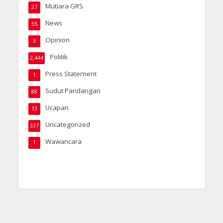
Mutiara GRS
27
News
55
Opinion
3
Politik
2,444
Press Statement
1
Sudut Pandangan
88
Ucapan
13
Uncategorized
337
Wawancara
1