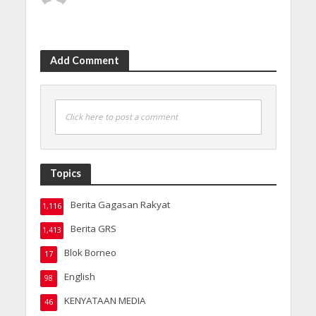
Add Comment
Click here to post a comment
Topics
Berita Gagasan Rakyat
1,116
Berita GRS
1,413
Blok Borneo
17
English
98
KENYATAAN MEDIA
46