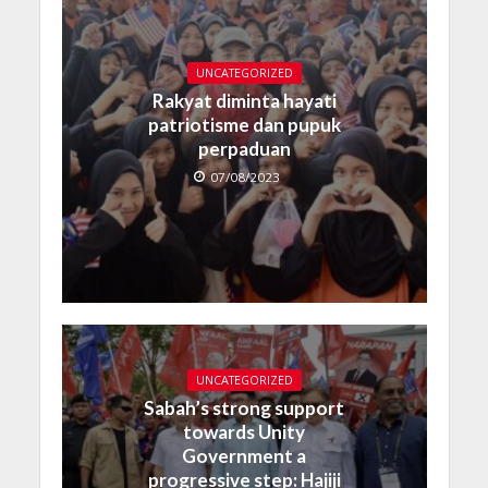
UNCATEGORIZED
Rakyat diminta hayati
patriotisme dan pupuk
perpaduan
07/08/2023
UNCATEGORIZED
Sabah’s strong support
towards Unity
Government a
progressive step: Hajiji