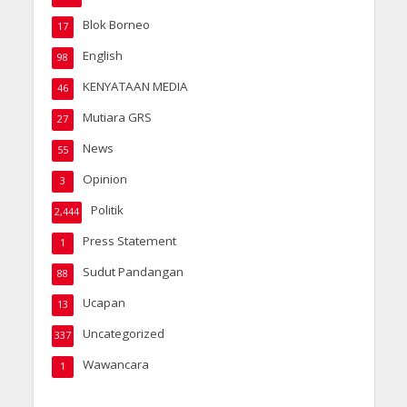
Blok Borneo
17
English
98
KENYATAAN MEDIA
46
Mutiara GRS
27
News
55
Opinion
3
Politik
2,444
Press Statement
1
Sudut Pandangan
88
Ucapan
13
Uncategorized
337
Wawancara
1