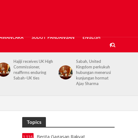
AWANCARA
SUDUT PANDANGAN
ENGLISH
Sabah, United
Kerajaan Negeri
Kingdom perkukuh
prihatin, 362 mangsa
hubungan menerusi
banjir Tawau terima
kunjungan hormat
bantuan kewangan
Ajay Sharma
Topics
Berita Gagasan Rakyat
1,116