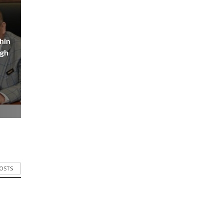
hin
igh
POSTS