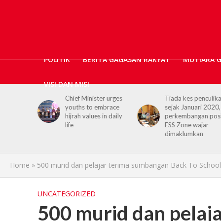
POLITIK
BERITA GAGASAN RAKYAT
MUTIARA 
VISI DAN MISI
er urges
Tiada kes penculikan
No kidnap-for-
embrace
sejak Januari 2020,
ransom cases since
 in daily
perkembangan positif
2020, Hajiji credits
ESS Zone wajar
Security Agencies
dimaklumkan
Home
»
500 murid dan pelajar terima sumbangan Back To School
UNCATEGORIZED
500 murid dan pelaj