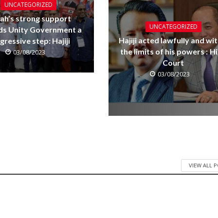
UNCATEGORIZED
ah’s strong support
UNCATEGORIZED
ds Unity Government a
Hajiji acted lawfully and wit
gressive step: Hajiji
the limits of his powers : H
03/08/2023
Court
03/08/2023
VIEW ALL 