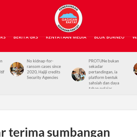
GRS
BERITA GRS
KENYATAAN MEDIA
BLOK BORNEO
W
PROTUNe bukan
Hajiji receives UK High
sekadar
Commissioner,
pertandingan, ia
reaffirms enduring
platform bentuk
Sabah–UK ties
sahsiah dan daya
tahan pelajar
ar terima sumbangan