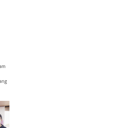
ram
i
lang