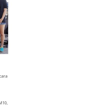
cara
M10,