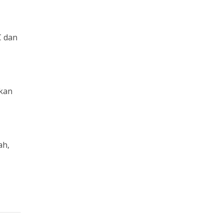
C dan
kan
ah,