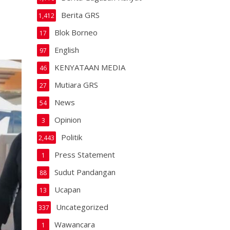
Berita GRS
1,412
Blok Borneo
17
English
97
KENYATAAN MEDIA
46
Mutiara GRS
27
News
54
Opinion
3
Politik
2,443
Press Statement
1
Sudut Pandangan
88
Ucapan
13
Uncategorized
337
Wawancara
1