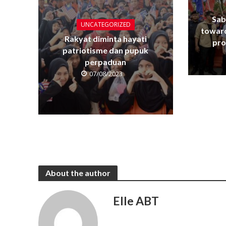
Sab
UNCATEGORIZED
towar
Rakyat diminta hayati
pro
patriotisme dan pupuk
perpaduan
07/08/2023
About the author
Elle ABT