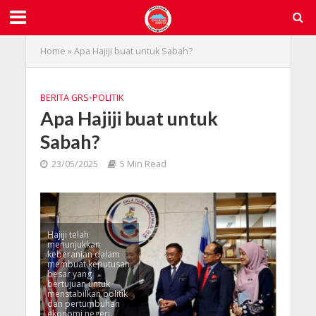
Home
»
Apa Hajiji buat untuk Sabah?
BERITA GRS
•
POLITIK
Apa Hajiji buat untuk
Sabah?
23/05/2025
5 Min Read
Hajiji telah
menunjukkan
keberanian dalam
membuat keputusan
besar yang
bertujuan untuk
menstabilkan politik
dan pertumbuhan
ekonomi negeri.