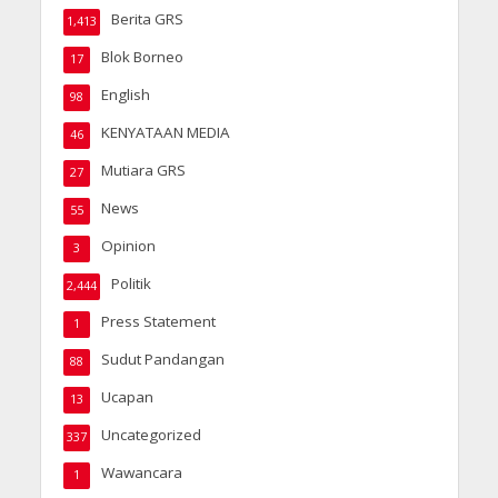
Berita GRS
1,413
Blok Borneo
17
English
98
KENYATAAN MEDIA
46
Mutiara GRS
27
News
55
Opinion
3
Politik
2,444
Press Statement
1
Sudut Pandangan
88
Ucapan
13
Uncategorized
337
Wawancara
1