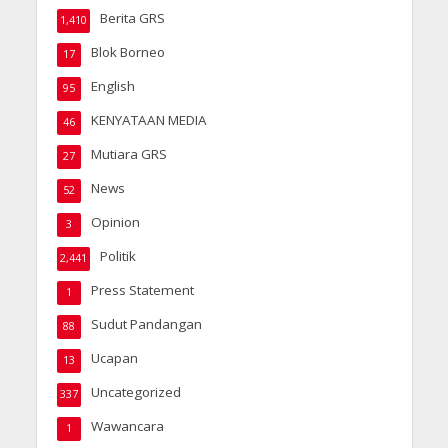
Berita GRS
1,410
Blok Borneo
17
English
95
KENYATAAN MEDIA
46
Mutiara GRS
27
News
52
Opinion
3
Politik
2,441
Press Statement
1
Sudut Pandangan
88
Ucapan
13
Uncategorized
337
Wawancara
1