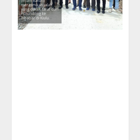
(enam kanan)
merasmikan jalan
yang dinaik taraf dari
Poturidong ke
Tibabar di Kiulu.