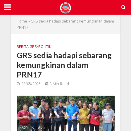
Home
»
GRS sedia hadapi sebarang kemungkinan dalam
PRN17
BERITA GRS
•
POLITIK
GRS sedia hadapi sebarang
kemungkinan dalam
PRN17
23/05/2025
3 Min Read
RASMI: Joniston