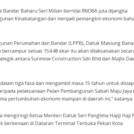
 Bandar Baharu Seri Milian bernilai RM366 juta dijangka
unan Kinabatangan dan menjadi pemangkin ekonomi baha
unan Perumahan dan Bandar (LPPB), Datuk Masiung Bana
bercampur seluas 154.48 ekar itu akan dilaksanakan secar
rategik antara Sunmow Construction Sdn Bhd dan Majlis Da
n dalam tiga fasa dan mengambil masa 15 tahun untuk disia
aripada pelaksanaan Pelan Pembangunan Sabah Maju Jaya 
ma pertumbuhan ekonomi mampan di daerah ini,” katanya.
a mengiringi Ketua Menteri Datuk Seri Panglima Hajiji Haji
jek berkenaan di Dataran Terminal Terbuka Pekan Kota