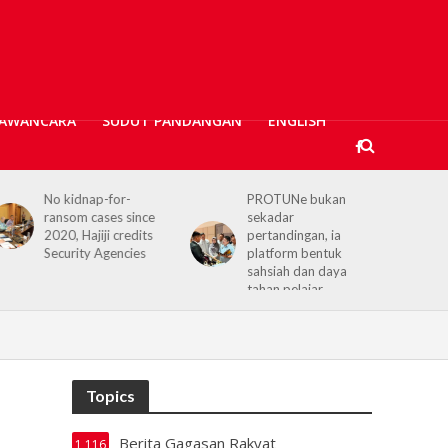
AWANCARA
SUDUT PANDANGAN
ENGLISH
PROTUNe bukan
Hajiji receives UK High
e
sekadar
Commissioner,
pertandingan, ia
reaffirms enduring
platform bentuk
Sabah–UK ties
sahsiah dan daya
tahan pelajar
Topics
Berita Gagasan Rakyat
1,116