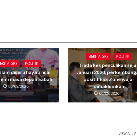
BERITA GRS
POLITIK
ERITA GRS
POLITIK
Tiada kes penculikan seja
Islam diseru hayati nilai
Januari 2020, perkembang
 demi masa depan Sabah
positif ESS Zone wajar
dimaklumkan
06/08/2026
06/08/2026
VIEW ALL 