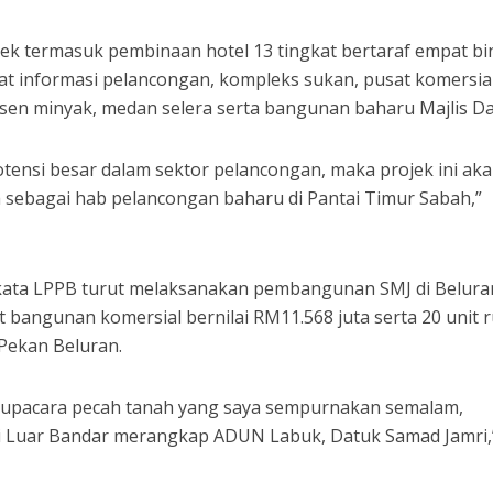
k termasuk pembinaan hotel 13 tingkat bertaraf empat bi
usat informasi pelancongan, kompleks sukan, pusat komersial
sen minyak, medan selera serta bangunan baharu Majlis Da
ensi besar dalam sektor pelancongan, maka projek ini ak
ebagai hab pelancongan baharu di Pantai Timur Sabah,”
kata LPPB turut melaksanakan pembangunan SMJ di Belura
 bangunan komersial bernilai RM11.568 juta serta 20 unit
Pekan Beluran.
n upacara pecah tanah yang saya sempurnakan semalam,
i Luar Bandar merangkap ADUN Labuk, Datuk Samad Jamri,