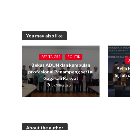
You may also like
BERITA GRS
POLITIK
B
Bekas ADUN dan kumpulan
Belia 
profesional Penampang sertai
hijrah
Gagasan Rakyat
07/08/2026
About the author