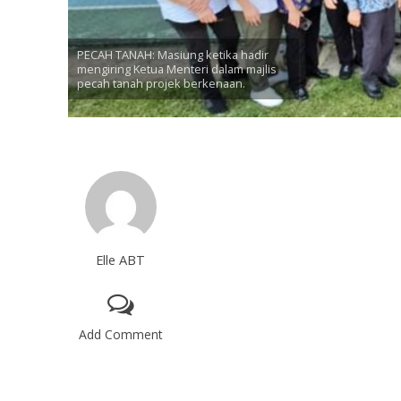
PECAH TANAH: Masiung ketika hadir
mengiring Ketua Menteri dalam majlis
pecah tanah projek berkenaan.
Elle ABT
Add Comment