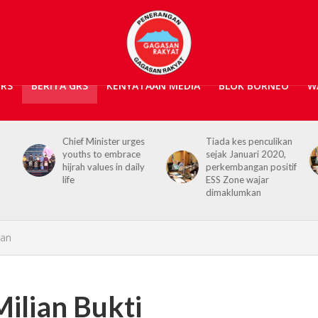
GRS
BERITA GRS
KENYATAAN MEDIA
BLOK BORNEO
W
ter urges
Tiada kes penculikan
No kidnap-for-
embrace
sejak Januari 2020,
ransom cases sinc
s in daily
perkembangan positif
2020, Hajiji credits
ESS Zone wajar
Security Agencies
dimaklumkan
gan
ilian Bukti