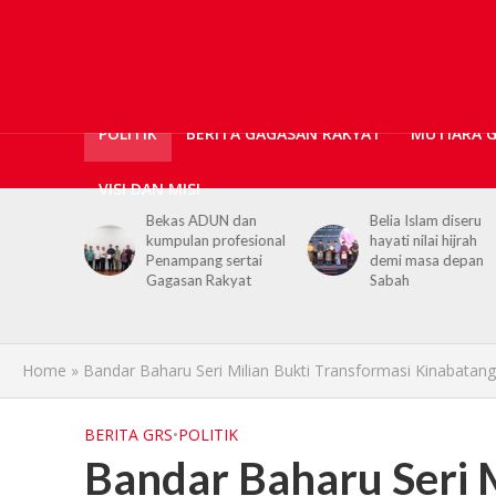
POLITIK
BERITA GAGASAN RAKYAT
MUTIARA 
VISI DAN MISI
as ADUN dan
Belia Islam diseru
Chief Minis
pulan profesional
hayati nilai hijrah
youths to 
ampang sertai
demi masa depan
hijrah value
asan Rakyat
Sabah
life
Home
»
Bandar Baharu Seri Milian Bukti Transformasi Kinabatan
BERITA GRS
•
POLITIK
Bandar Baharu Seri M