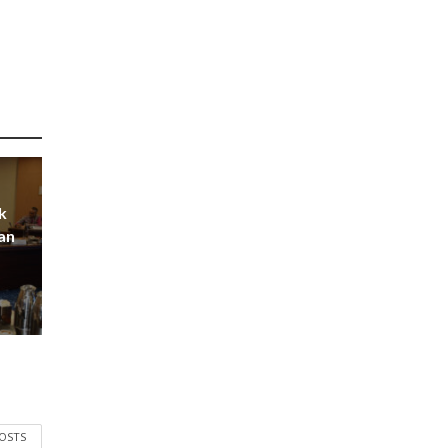
k
an
POSTS