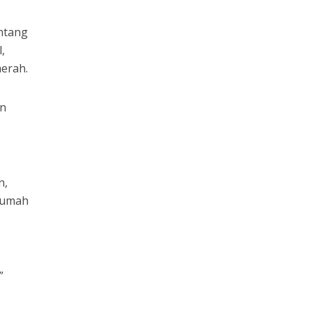
ntang
,
erah.
an
n,
 rumah
”