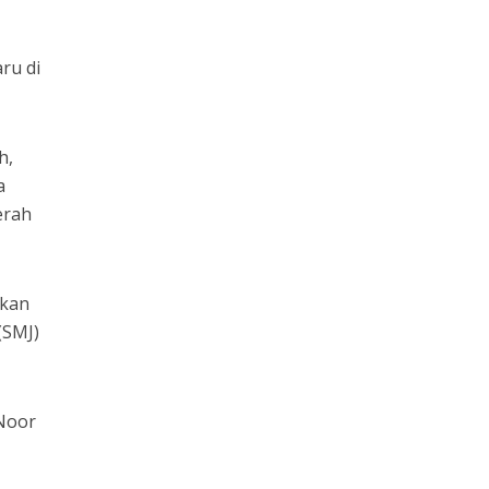
ru di
h,
a
erah
pkan
(SMJ)
 Noor