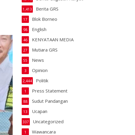
Berita GRS
1,413
Blok Borneo
17
English
98
KENYATAAN MEDIA
46
Mutiara GRS
27
News
55
Opinion
3
Politik
2,444
Press Statement
1
Sudut Pandangan
88
Ucapan
13
Uncategorized
337
Wawancara
1