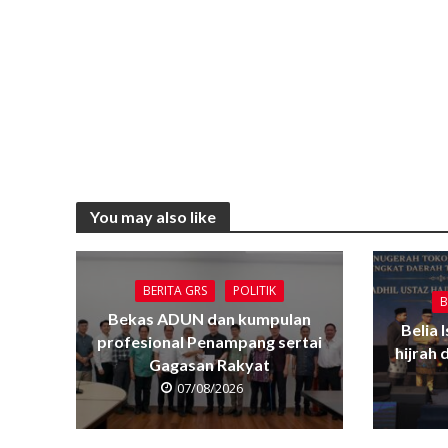
You may also like
BERITA GRS
POLITIK
B
Bekas ADUN dan kumpulan
Belia 
profesional Penampang sertai
hijrah
Gagasan Rakyat
07/08/2026