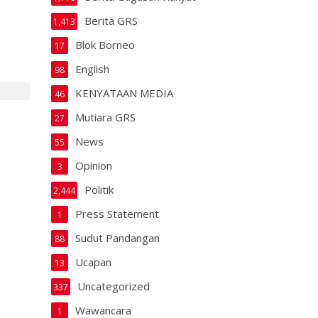
Berita GRS
1,413
Blok Borneo
17
English
98
KENYATAAN MEDIA
46
Mutiara GRS
27
News
55
Opinion
3
Politik
2,444
Press Statement
1
Sudut Pandangan
88
Ucapan
13
Uncategorized
337
Wawancara
1