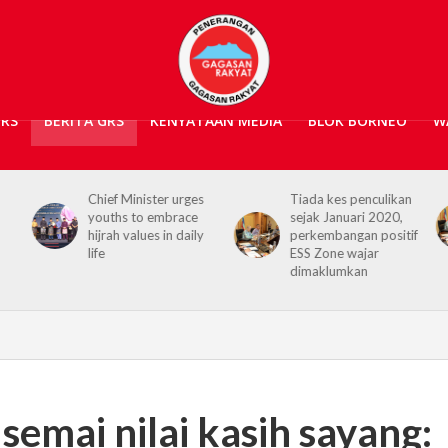
GRS
BERITA GRS
KENYATAAN MEDIA
BLOK BORNEO
W
nister urges
Tiada kes penculikan
No kidnap-for-
to embrace
sejak Januari 2020,
ransom cases si
lues in daily
perkembangan positif
2020, Hajiji cred
ESS Zone wajar
Security Agenci
dimaklumkan
 semai nilai kasih sayang: