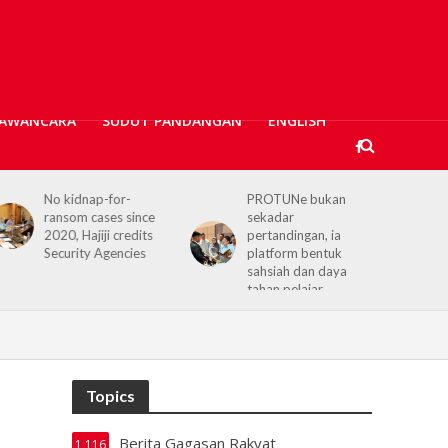
AWANCARA
SUDUT PANDANGAN
ENGLISH
PROTUNe bukan
Hajiji receives UK High
nce
sekadar
Commissioner,
its
pertandingan, ia
reaffirms enduring
es
platform bentuk
Sabah–UK ties
sahsiah dan daya
tahan pelajar
Topics
Berita Gagasan Rakyat
1,116