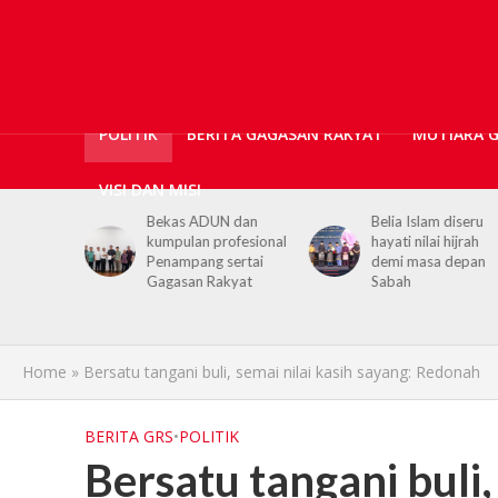
POLITIK
BERITA GAGASAN RAKYAT
MUTIARA 
VISI DAN MISI
Bekas ADUN dan
Belia Islam diseru
Chief Mi
umpulan profesional
hayati nilai hijrah
youths 
Penampang sertai
demi masa depan
hijrah va
Gagasan Rakyat
Sabah
life
Home
»
Bersatu tangani buli, semai nilai kasih sayang: Redonah
BERITA GRS
•
POLITIK
Bersatu tangani buli,