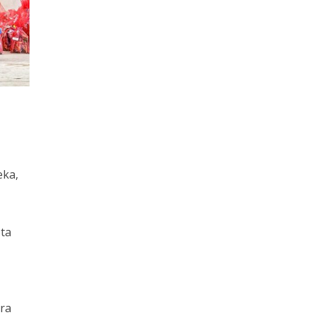
eka,
ta
ara