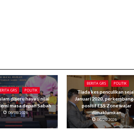
BERITA GRS
POLITIK
ERITA GRS
POLITIK
Tiada kes penculikan seja
Islam diseru hayati nilai
Januari 2020, perkembang
 demi masa depan Sabah
positif ESS Zone wajar
dimaklumkan
06/08/2026
06/08/2026