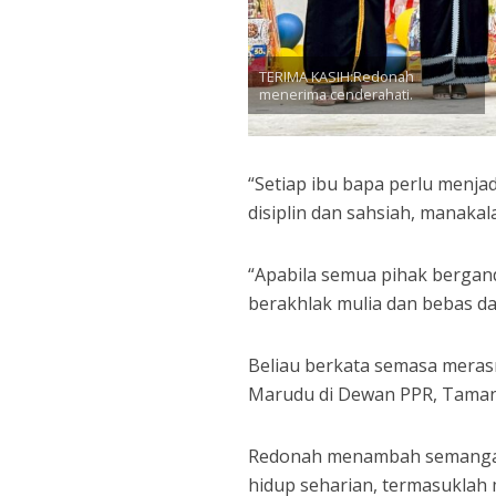
TERIMA KASIH:Redonah
menerima cenderahati.
“Setiap ibu bapa perlu menja
disiplin dan sahsiah, manaka
“Apabila semua pihak bergan
berakhlak mulia dan bebas da
Beliau berkata semasa mera
Marudu di Dewan PPR, Tama
Redonah menambah semangat
hidup seharian, termasuklah