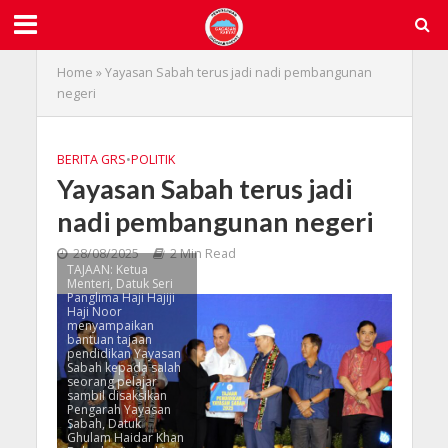
Home
»
Yayasan Sabah terus jadi nadi pembangunan
negeri
BERITA GRS
•
POLITIK
Yayasan Sabah terus jadi
nadi pembangunan negeri
28/08/2025
2 Min Read
TAJAAN: Ketua
Menteri, Datuk Seri
Panglima Haji Hajiji
Haji Noor
menyampaikan
bantuan tajaan
pendidikan Yayasan
Sabah kepada salah
seorang pelajar
sambil disaksikan
Pengarah Yayasan
Sabah, Datuk
Ghulam Haidar Khan