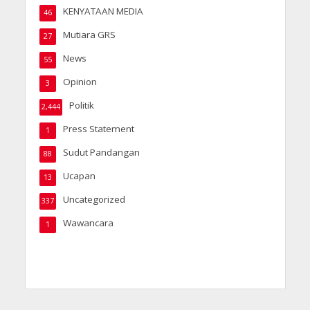
KENYATAAN MEDIA
46
Mutiara GRS
27
News
55
Opinion
3
Politik
2,444
Press Statement
1
Sudut Pandangan
88
Ucapan
13
Uncategorized
337
Wawancara
1