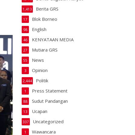
Berita GRS
1,413
Blok Borneo
17
English
98
KENYATAAN MEDIA
46
Mutiara GRS
27
News
55
Opinion
3
Politik
2,444
Press Statement
1
Sudut Pandangan
88
Ucapan
13
Uncategorized
337
Wawancara
1