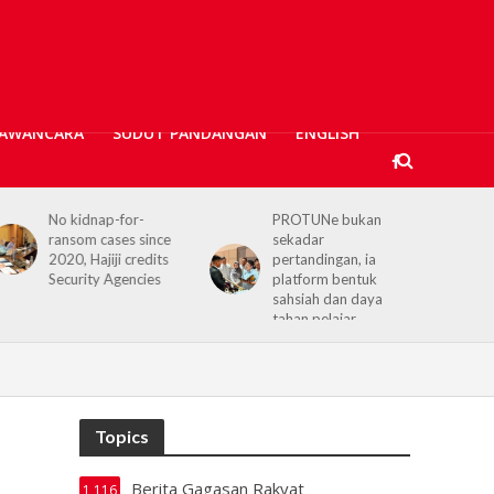
AWANCARA
SUDUT PANDANGAN
ENGLISH
or-
PROTUNe bukan
Hajiji receives UK H
s since
sekadar
Commissioner,
credits
pertandingan, ia
reaffirms enduring
ncies
platform bentuk
Sabah–UK ties
sahsiah dan daya
tahan pelajar
Topics
Berita Gagasan Rakyat
1,116