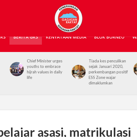
GRS
BERITA GRS
KENYATAAN MEDIA
BLOK BORNEO
W
f Minister urges
Tiada kes penculikan
No kidnap-f
hs to embrace
sejak Januari 2020,
ransom case
h values in daily
perkembangan positif
2020, Hajiji 
ESS Zone wajar
Security Age
dimaklumkan
elajar asasi, matrikulasi