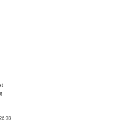
at
ng
26.98