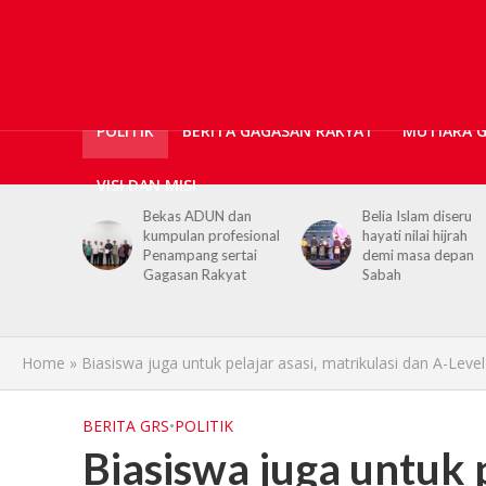
POLITIK
BERITA GAGASAN RAKYAT
MUTIARA 
VISI DAN MISI
Bekas ADUN dan
Belia Islam diseru
Chie
kumpulan profesional
hayati nilai hijrah
yout
Penampang sertai
demi masa depan
hijra
Gagasan Rakyat
Sabah
life
Home
»
Biasiswa juga untuk pelajar asasi, matrikulasi dan A-Level
BERITA GRS
•
POLITIK
Biasiswa juga untuk p