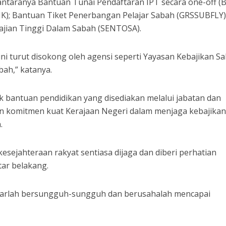
, antaranya Bantuan Tunai Pendaftaran IPT secara one-off (B
K); Bantuan Tiket Penerbangan Pelajar Sabah (GRSSUBFLY)
ian Tinggi Dalam Sabah (SENTOSA).
 ini turut disokong oleh agensi seperti Yayasan Kebajikan S
ah,” katanya.
uk bantuan pendidikan yang disediakan melalui jabatan dan
 komitmen kuat Kerajaan Negeri dalam menjaga kebajikan
.
esejahteraan rakyat sentiasa dijaga dan diberi perhatian
tar belakang.
ajarlah bersungguh-sungguh dan berusahalah mencapai