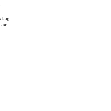
.
a bagi
akan