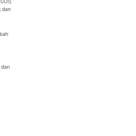
UDI);
; dan
abah
 dan