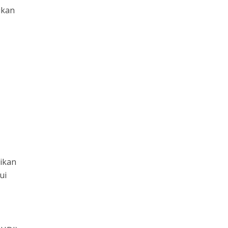
ikan
ikan
ui