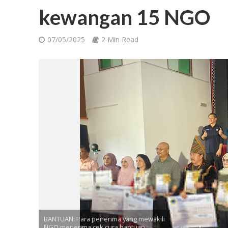
kewangan 15 NGO
07/05/2025
2 Min Read
BANTUAN: Para penerima yang mewakili
NGO menerima cek cura bantuan