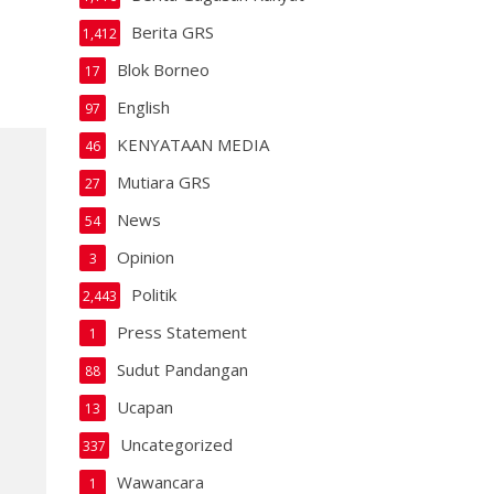
Berita GRS
1,412
Blok Borneo
17
English
97
KENYATAAN MEDIA
46
Mutiara GRS
27
News
54
Opinion
3
Politik
2,443
Press Statement
1
Sudut Pandangan
88
Ucapan
13
Uncategorized
337
Wawancara
1