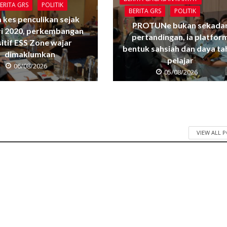
ERITA GRS
POLITIK
BERITA GRS
POLITIK
 kes penculikan sejak
PROTUNe bukan sekada
ri 2020, perkembangan
pertandingan, ia platfor
itif ESS Zone wajar
bentuk sahsiah dan daya ta
dimaklumkan
pelajar
06/08/2026
05/08/2026
VIEW ALL 