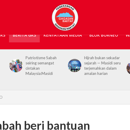
GRS
BERITA GRS
KENYATAAN MEDIA
BLOK BORNEO
W
Patriotisme Sabah
Hijrah bukan sekadar
seiring semangat
sejarah — Masidi seru
cintakan
terjemahkan dalam
Malaysia:Masidi
amalan harian
GO
bah beri bantuan