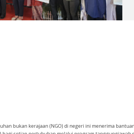
han bukan kerajaan (NGO) di negeri ini menerima bantua
bagi setiap pertubuhan melalui program tanggungjawab s