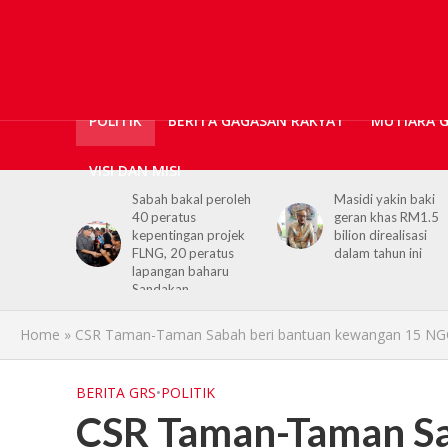
POLITIK
BERITA GAGASAN RAKYAT
MUTIARA 
VISI DAN MISI
ri ini
Sabah bakal peroleh
Masidi yakin baki
 dengan
40 peratus
geran khas RM1.5
 Hajiji
kepentingan projek
bilion direalisasi
a
FLNG, 20 peratus
dalam tahun ini
lapangan baharu
Sandakan
Home
»
CSR Taman-Taman Sabah beri bantuan kewangan 15 N
BERITA GRS
•
POLITIK
CSR Taman-Taman Sa