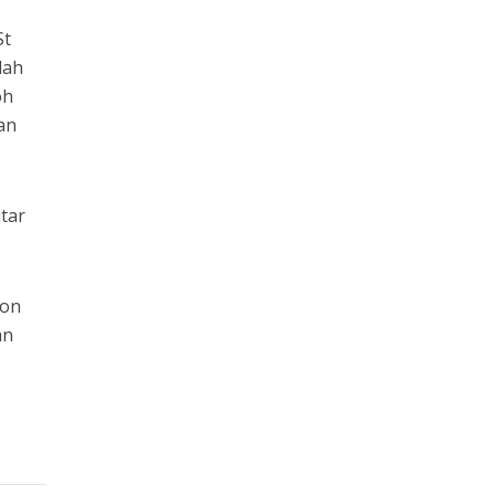
St
lah
oh
an
tar
ton
an