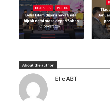
B
BERITA GRS
POLITIK
Tiada
Belia Islam diseru hayati nilai
Janua
hijrah demi masa depan Sabah
pos
06/08/2026
About the author
Elle ABT