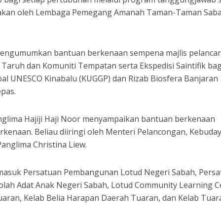
sanakan oleh Lembaga Pemegang Amanah Taman-Taman Sab
 mengumumkan bantuan berkenaan sempena majlis pelanca
aruh dan Komuniti Tempatan serta Ekspedisi Saintifik bag
l UNESCO Kinabalu (KUGGP) dan Rizab Biosfera Banjaran
epas.
anglima Hajiji Haji Noor menyampaikan bantuan berkenaan
rkenaan. Beliau diiringi oleh Menteri Pelancongan, Kebuda
Panglima Christina Liew.
ermasuk Persatuan Pembangunan Lotud Negeri Sabah, Pers
kolah Adat Anak Negeri Sabah, Lotud Community Learning C
aran, Kelab Belia Harapan Daerah Tuaran, dan Kelab Tuar