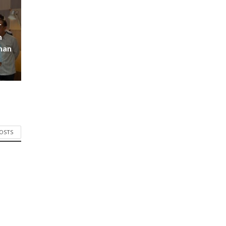
r
m
han
POSTS