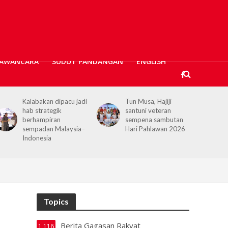
AWANCARA
SUDUT PANDANGAN
ENGLISH
Kalabakan dipacu jadi
Tun Musa, Hajiji
hab strategik
santuni veteran
berhampiran
sempena sambutan
sempadan Malaysia–
Hari Pahlawan 2026
Indonesia
Topics
Berita Gagasan Rakyat
1,116