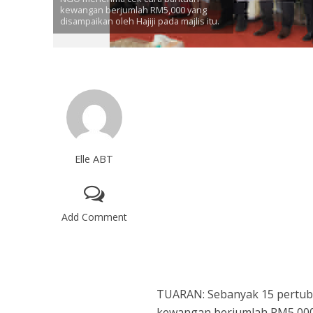
kewangan berjumlah RM5,000 yang
disampaikan oleh Hajiji pada majlis itu.
Elle ABT
Add Comment
TUARAN: Sebanyak 15 pertubu
kewangan berjumlah RM5,000 