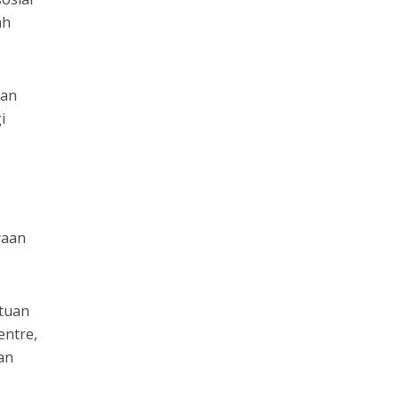
ah
ran
i
yaan
atuan
entre,
an