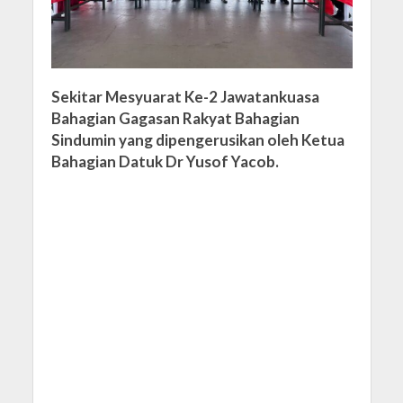
Sekitar Mesyuarat Ke-2 Jawatankuasa
Bahagian Gagasan Rakyat Bahagian
Sindumin yang dipengerusikan oleh Ketua
Bahagian Datuk Dr Yusof Yacob.