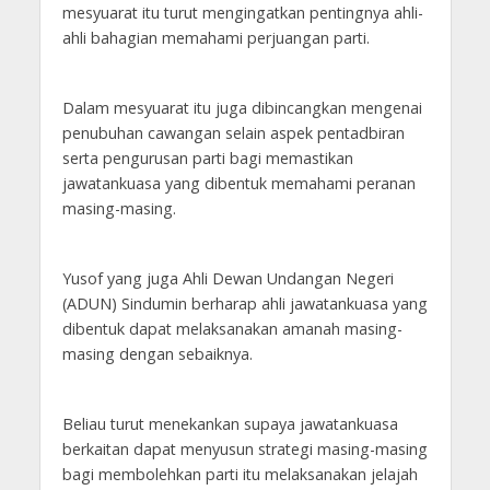
mesyuarat itu turut mengingatkan pentingnya ahli-
ahli bahagian memahami perjuangan parti.
Dalam mesyuarat itu juga dibincangkan mengenai
penubuhan cawangan selain aspek pentadbiran
serta pengurusan parti bagi memastikan
jawatankuasa yang dibentuk memahami peranan
masing-masing.
Yusof yang juga Ahli Dewan Undangan Negeri
(ADUN) Sindumin berharap ahli jawatankuasa yang
dibentuk dapat melaksanakan amanah masing-
masing dengan sebaiknya.
Beliau turut menekankan supaya jawatankuasa
berkaitan dapat menyusun strategi masing-masing
bagi membolehkan parti itu melaksanakan jelajah