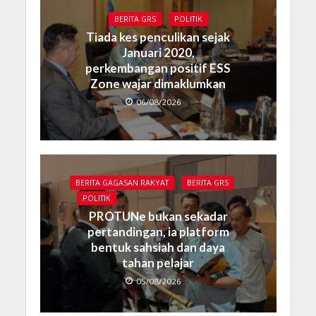
BERITA GRS
POLITIK
Tiada kes penculikan sejak
Januari 2020,
perkembangan positif ESS
Zone wajar dimaklumkan
06/08/2026
BERITA GAGASAN RAKYAT
BERITA GRS
POLITIK
PROTUNe bukan sekadar
pertandingan, ia platform
bentuk sahsiah dan daya
tahan pelajar
05/08/2026