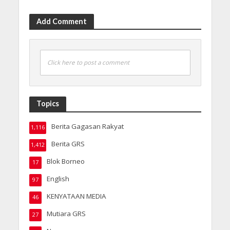
Add Comment
Click here to post a comment
Topics
Berita Gagasan Rakyat
1,116
Berita GRS
1,412
Blok Borneo
17
English
97
KENYATAAN MEDIA
46
Mutiara GRS
27