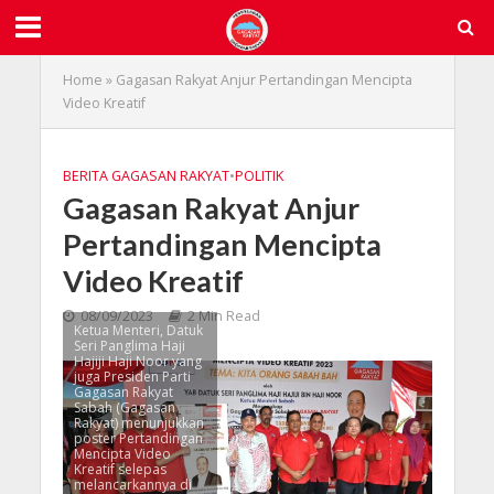
Home
»
Gagasan Rakyat Anjur Pertandingan Mencipta
Video Kreatif
BERITA GAGASAN RAKYAT
•
POLITIK
Gagasan Rakyat Anjur
Pertandingan Mencipta
Video Kreatif
08/09/2023
2 Min Read
Ketua Menteri, Datuk
Seri Panglima Haji
Hajiji Haji Noor yang
juga Presiden Parti
Gagasan Rakyat
Sabah (Gagasan
Rakyat) menunjukkan
poster Pertandingan
Mencipta Video
Kreatif selepas
melancarkannya di