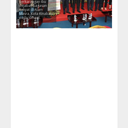
perkarangan ibu
pejabat Gagasan
Rakyat di Alam
Masra, Kota Kinabalu
pada Jumaat.