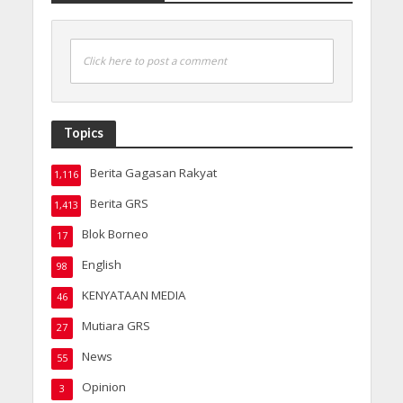
Click here to post a comment
Topics
Berita Gagasan Rakyat
1,116
Berita GRS
1,413
Blok Borneo
17
English
98
KENYATAAN MEDIA
46
Mutiara GRS
27
News
55
Opinion
3