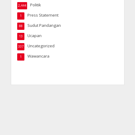
Politik
2,444
Press Statement
1
Sudut Pandangan
88
Ucapan
13
Uncategorized
337
Wawancara
1