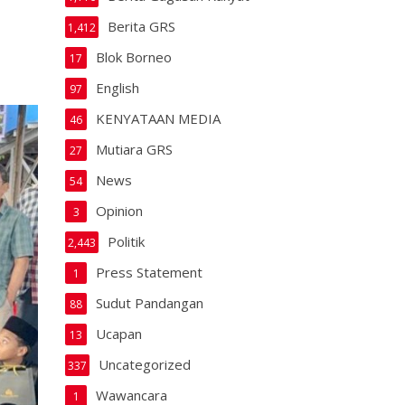
Berita GRS
1,412
Blok Borneo
17
English
97
KENYATAAN MEDIA
46
Mutiara GRS
27
News
54
Opinion
3
Politik
2,443
Press Statement
1
Sudut Pandangan
88
Ucapan
13
Uncategorized
337
Wawancara
1