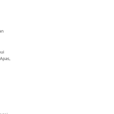
an
mui
 Apas,