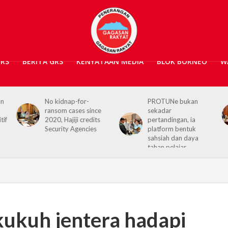
GRS
BERITA GRS
KENYATAAN MEDIA
BLOK BORNEO
W
PROTUNe bukan
Hajiji receives UK High
sekadar
Commissioner,
pertandingan, ia
reaffirms enduring
platform bentuk
Sabah–UK ties
sahsiah dan daya
tahan pelajar
ukuh jentera hadapi