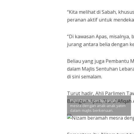
“Kita melihat di Sabah, khus
peranan aktif untuk mendekati
“Di kawasan Apas, misalnya, 
jurang antara belia dengan ke
Beliau yang juga Pembantu M
dalam Majlis Sentuhan Lebar
di sini semalam.
Turut hadir, Ahli Parlimen T
Bahagian Apas, Nurul Afiqah 
PRIHATIN: Nizam beramah
mesra dengan anak-anak yatim
dalam majlis berkenaan.