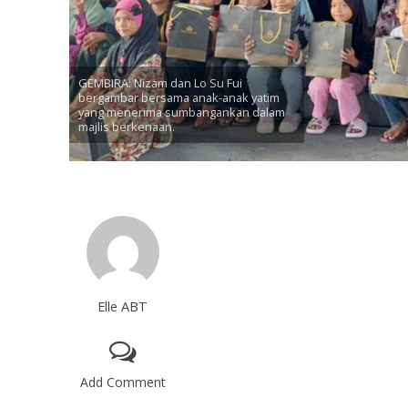
GEMBIRA: Nizam dan Lo Su Fui
bergambar bersama anak-anak yatim
yang menerima sumbangankan dalam
majlis berkenaan.
Elle ABT
Add Comment