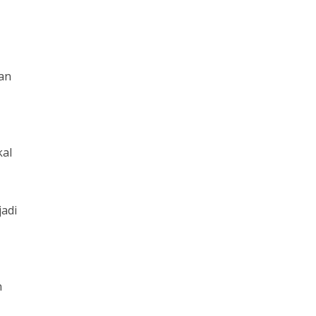
an
kal
adi
n