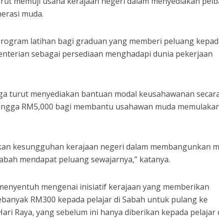
urut memuji usaha kerajaan negeri dalam menyediakan pelb
nerasi muda.
i program latihan bagi graduan yang memberi peluang kepa
enterian sebagai persediaan menghadapi dunia pekerjaan
 juga turut menyediakan bantuan modal keusahawanan secar
 hingga RM5,000 bagi membantu usahawan muda memulaka
ktikan kesungguhan kerajaan negeri dalam membangunkan 
Sabah mendapat peluang sewajarnya,” katanya.
 menyentuh mengenai inisiatif kerajaan yang memberikan
ebanyak RM300 kepada pelajar di Sabah untuk pulang ke
i Raya, yang sebelum ini hanya diberikan kepada pelajar 