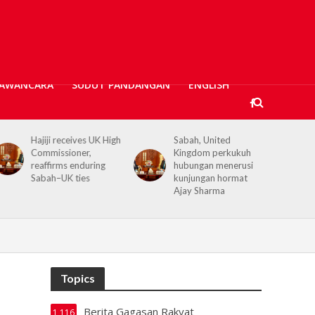
AWANCARA
SUDUT PANDANGAN
ENGLISH
Sabah, United
Kerajaan Negeri
Kingdom perkukuh
prihatin, 362 mangsa
hubungan menerusi
banjir Tawau terima
kunjungan hormat
bantuan kewangan
Ajay Sharma
Topics
Berita Gagasan Rakyat
1,116