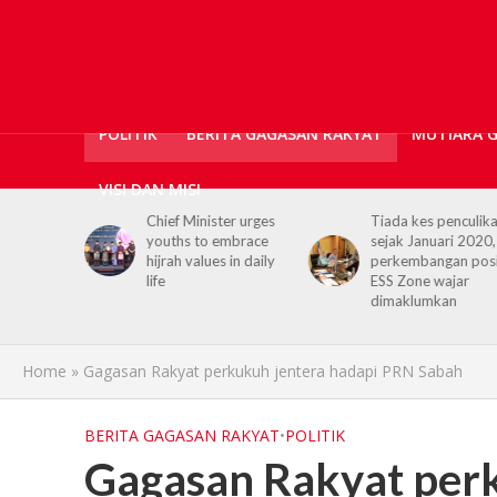
POLITIK
BERITA GAGASAN RAKYAT
MUTIARA 
VISI DAN MISI
er urges
Tiada kes penculikan
No kidnap-for-
embrace
sejak Januari 2020,
ransom cases since
 in daily
perkembangan positif
2020, Hajiji credits
ESS Zone wajar
Security Agencies
dimaklumkan
Home
»
Gagasan Rakyat perkukuh jentera hadapi PRN Sabah
BERITA GAGASAN RAKYAT
•
POLITIK
Gagasan Rakyat perk