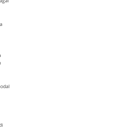
agai
da
a
n
modal
di