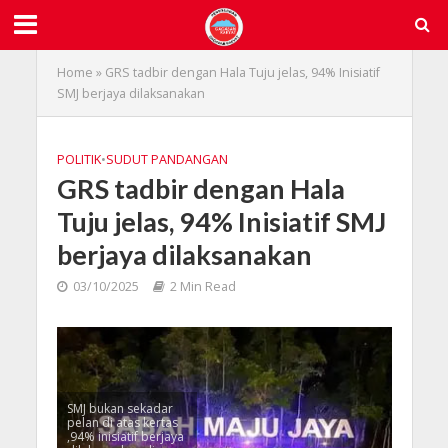
Home
»
GRS tadbir dengan Hala Tuju jelas, 94% Inisiatif
SMJ berjaya dilaksanakan
POLITIK
•
SUDUT PANDANGAN
GRS tadbir dengan Hala
Tuju jelas, 94% Inisiatif SMJ
berjaya dilaksanakan
03/10/2025
2 Min Read
SMJ bukan sekadar
pelan di atas kertas
,94% inisiatif berjaya