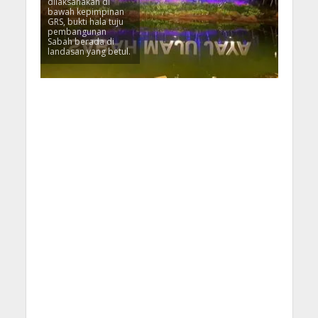
dilaksanakan di
bawah kepimpinan
GRS, bukti hala tuju
pembangunan
Sabah berada di
landasan yang betul.