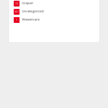
Ucapan
13
Uncategorized
337
Wawancara
1