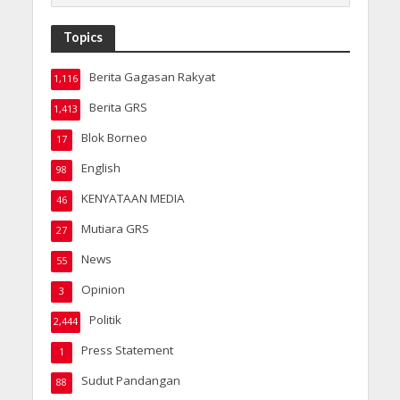
Topics
Berita Gagasan Rakyat
1,116
Berita GRS
1,413
Blok Borneo
17
English
98
KENYATAAN MEDIA
46
Mutiara GRS
27
News
55
Opinion
3
Politik
2,444
Press Statement
1
Sudut Pandangan
88