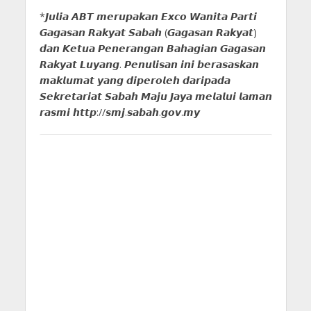
*𝙅𝙪𝙡𝙞𝙖 𝘼𝘽𝙏 𝙢𝙚𝙧𝙪𝙥𝙖𝙠𝙖𝙣 𝙀𝙭𝙘𝙤 𝙒𝙖𝙣𝙞𝙩𝙖 𝙋𝙖𝙧𝙩𝙞
𝙂𝙖𝙜𝙖𝙨𝙖𝙣 𝙍𝙖𝙠𝙮𝙖𝙩 𝙎𝙖𝙗𝙖𝙝 (𝙂𝙖𝙜𝙖𝙨𝙖𝙣 𝙍𝙖𝙠𝙮𝙖𝙩)
𝙙𝙖𝙣 𝙆𝙚𝙩𝙪𝙖 𝙋𝙚𝙣𝙚𝙧𝙖𝙣𝙜𝙖𝙣 𝘽𝙖𝙝𝙖𝙜𝙞𝙖𝙣 𝙂𝙖𝙜𝙖𝙨𝙖𝙣
𝙍𝙖𝙠𝙮𝙖𝙩 𝙇𝙪𝙮𝙖𝙣𝙜. 𝙋𝙚𝙣𝙪𝙡𝙞𝙨𝙖𝙣 𝙞𝙣𝙞 𝙗𝙚𝙧𝙖𝙨𝙖𝙨𝙠𝙖𝙣
𝙢𝙖𝙠𝙡𝙪𝙢𝙖𝙩 𝙮𝙖𝙣𝙜 𝙙𝙞𝙥𝙚𝙧𝙤𝙡𝙚𝙝 𝙙𝙖𝙧𝙞𝙥𝙖𝙙𝙖
𝙎𝙚𝙠𝙧𝙚𝙩𝙖𝙧𝙞𝙖𝙩 𝙎𝙖𝙗𝙖𝙝 𝙈𝙖𝙟𝙪 𝙅𝙖𝙮𝙖 𝙢𝙚𝙡𝙖𝙡𝙪𝙞 𝙡𝙖𝙢𝙖𝙣
𝙧𝙖𝙨𝙢𝙞 𝙝𝙩𝙩𝙥://𝙨𝙢𝙟.𝙨𝙖𝙗𝙖𝙝.𝙜𝙤𝙫.𝙢𝙮