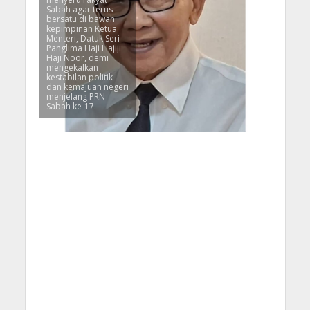
Sabah agar terus
bersatu di bawah
kepimpinan Ketua
Menteri, Datuk Seri
Panglima Haji Hajiji
Haji Noor, demi
mengekalkan
kestabilan politik
dan kemajuan negeri
menjelang PRN
Sabah ke-17.