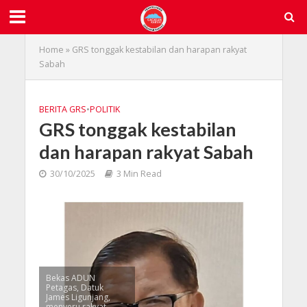
Home
»
GRS tonggak kestabilan dan harapan rakyat
Sabah
BERITA GRS
•
POLITIK
GRS tonggak kestabilan
dan harapan rakyat Sabah
30/10/2025
3 Min Read
Bekas ADUN
Petagas, Datuk
James Ligunjang,
menyeru rakyat