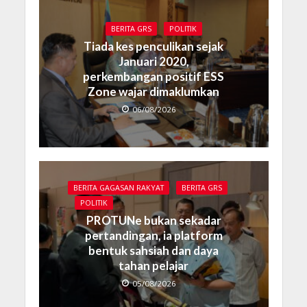
BERITA GRS
POLITIK
Tiada kes penculikan sejak
Januari 2020,
perkembangan positif ESS
Zone wajar dimaklumkan
06/08/2026
BERITA GAGASAN RAKYAT
BERITA GRS
POLITIK
PROTUNe bukan sekadar
pertandingan, ia platform
bentuk sahsiah dan daya
tahan pelajar
05/08/2026