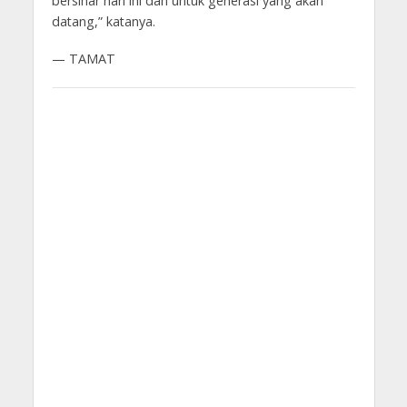
bersinar hari ini dan untuk generasi yang akan
datang,” katanya.
— TAMAT