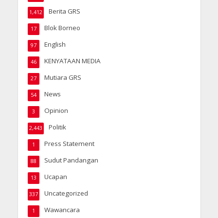
Berita GRS
1,412
Blok Borneo
17
English
97
KENYATAAN MEDIA
46
Mutiara GRS
27
News
54
Opinion
3
Politik
2,443
Press Statement
1
Sudut Pandangan
88
Ucapan
13
Uncategorized
337
Wawancara
1