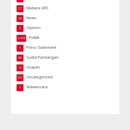
Mutiara GRS
27
News
54
Opinion
3
Politik
2,444
Press Statement
1
Sudut Pandangan
88
Ucapan
13
Uncategorized
337
Wawancara
1