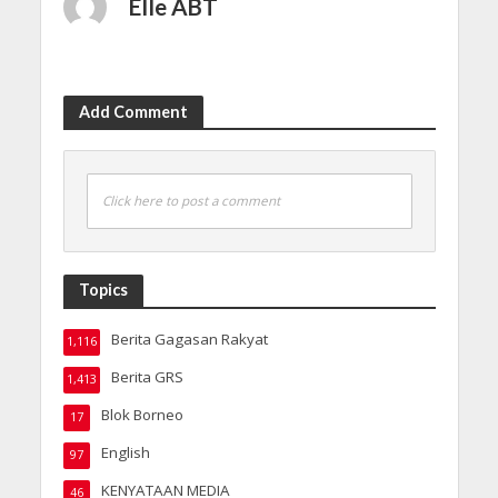
Elle ABT
Add Comment
Click here to post a comment
Topics
Berita Gagasan Rakyat
1,116
Berita GRS
1,413
Blok Borneo
17
English
97
KENYATAAN MEDIA
46