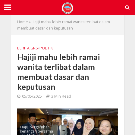
Home
»
Hajiji mahu lebih ramai wanita terlibat dalam
membuat dasar dan keputusan
BERITA GRS
•
POLITIK
Hajiji mahu lebih ramai
wanita terlibat dalam
membuat dasar dan
keputusan
05/05/2025
3 Min Read
Hajiji bergambar
kenangan bersama