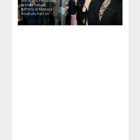
ahli Majlis Penasihat
Wanita Sabah
(MPWS) di Menara
Kinabalu hari ini.