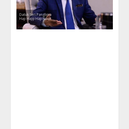
Datuk Seri Panglima
Haji Hajiji Haji Noor