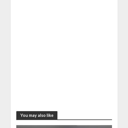
You may also like