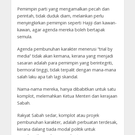
Pemimpin parti yang mengamalkan pecah dan
perintah, tidak duduk diam, melainkan perlu
menyingkirkan pemimpin seperti Hajiji dan kawan-
kawan, agar agenda mereka boleh bertapak
semula.
Agenda pembunuhan karakter menerusi “trial by
media” tidak akan kemana, kerana yang menjadi
sasaran adalah para pemimpin yang berintegriti,
bermoral tinggi, tidak terpalit dengan mana-mana
salah laku apa tah lagi skandal.
Nama-nama mereka, hanya dibabitkan untuk satu
komplot, melemahkan Ketua Menteri dan kerajaan
Sabah.
Rakyat Sabah sedar, komplot atau projek
pembunuhan karakter, adalah perbuatan terdesak,
kerana dalang tiada modal politik untuk