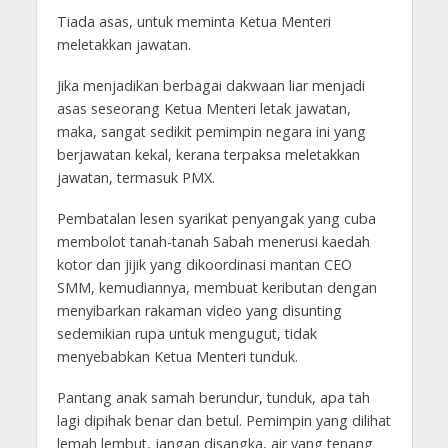
Tiada asas, untuk meminta Ketua Menteri
meletakkan jawatan.
Jika menjadikan berbagai dakwaan liar menjadi
asas seseorang Ketua Menteri letak jawatan,
maka, sangat sedikit pemimpin negara ini yang
berjawatan kekal, kerana terpaksa meletakkan
jawatan, termasuk PMX.
Pembatalan lesen syarikat penyangak yang cuba
membolot tanah-tanah Sabah menerusi kaedah
kotor dan jijik yang dikoordinasi mantan CEO
SMM, kemudiannya, membuat keributan dengan
menyibarkan rakaman video yang disunting
sedemikian rupa untuk mengugut, tidak
menyebabkan Ketua Menteri tunduk.
Pantang anak samah berundur, tunduk, apa tah
lagi dipihak benar dan betul. Pemimpin yang dilihat
lemah lembut, jangan disangka, air yang tenang