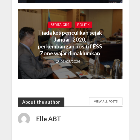
BERITA GRS
POLITIK
Tiada kes penculikan sejak
Januari 2020,
perkembangan positif ESS
Zone wajar dimaklumkan
06/08/2026
VIEW ALL POSTS
About the author
Elle ABT