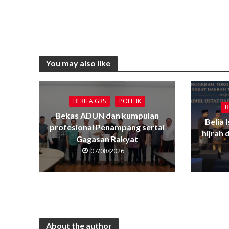
You may also like
BERITA GRS
POLITIK
B
Bekas ADUN dan kumpulan
Belia 
profesional Penampang sertai
hijrah
Gagasan Rakyat
07/08/2026
About the author