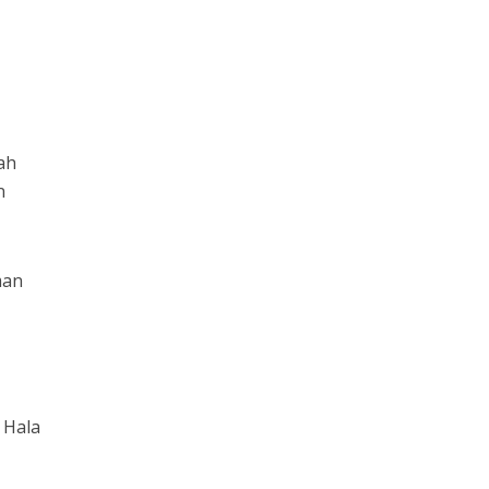
ah
n
man
 Hala