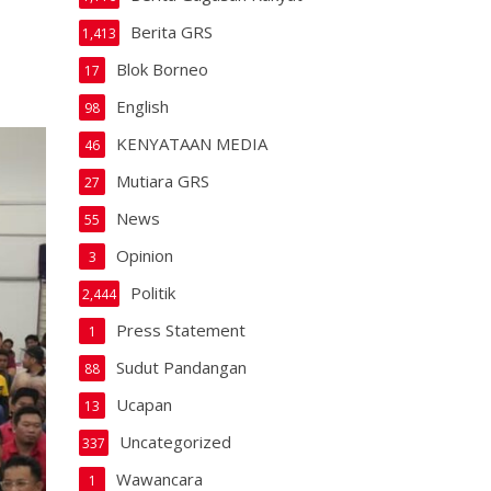
Berita GRS
1,413
Blok Borneo
17
English
98
KENYATAAN MEDIA
46
Mutiara GRS
27
News
55
Opinion
3
Politik
2,444
Press Statement
1
Sudut Pandangan
88
Ucapan
13
Uncategorized
337
Wawancara
1