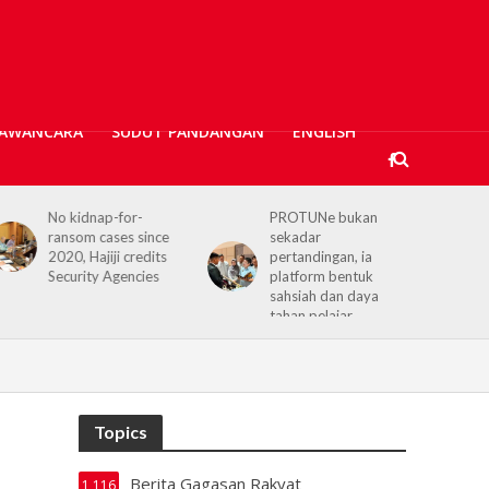
AWANCARA
SUDUT PANDANGAN
ENGLISH
PROTUNe bukan
Hajiji receives UK High
sekadar
Commissioner,
pertandingan, ia
reaffirms enduring
platform bentuk
Sabah–UK ties
sahsiah dan daya
tahan pelajar
Topics
Berita Gagasan Rakyat
1,116