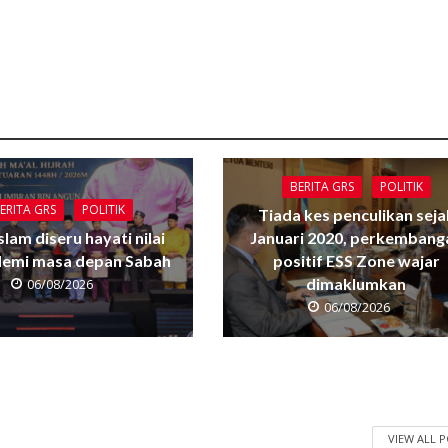
BERITA GRS
POLITIK
ERITA GRS
POLITIK
Tiada kes penculikan seja
Islam diseru hayati nilai
Januari 2020, perkembang
 demi masa depan Sabah
positif ESS Zone wajar
dimaklumkan
06/08/2026
06/08/2026
VIEW ALL 