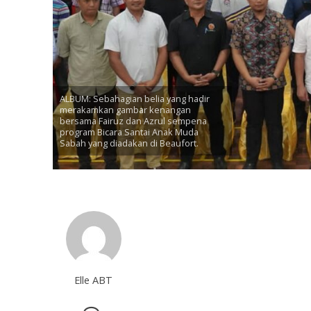
ALBUM: Sebahagian belia yang hadir
merakamkan gambar kenangan
bersama Fairuz dan Azrul sempena
program Bicara Santai Anak Muda
Sabah yang diadakan di Beaufort.
Elle ABT