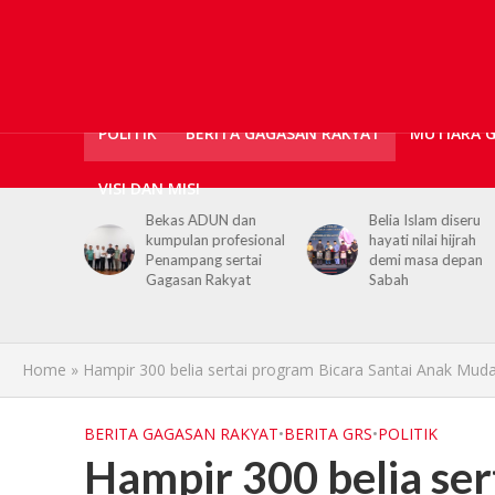
POLITIK
BERITA GAGASAN RAKYAT
MUTIARA 
VISI DAN MISI
N dan
Belia Islam diseru
Chief Minister urg
rofesional
hayati nilai hijrah
youths to embrac
 sertai
demi masa depan
hijrah values in dai
akyat
Sabah
life
Home
»
Hampir 300 belia sertai program Bicara Santai Anak Mud
BERITA GAGASAN RAKYAT
•
BERITA GRS
•
POLITIK
Hampir 300 belia ser