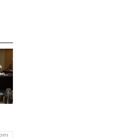
k
an
POSTS