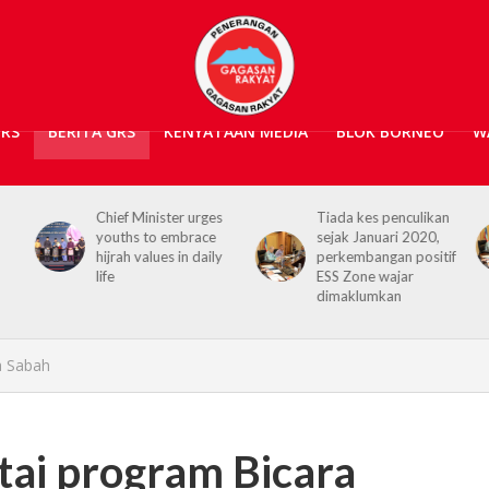
GRS
BERITA GRS
KENYATAAN MEDIA
BLOK BORNEO
W
es
Tiada kes penculikan
No kidnap-for-
e
sejak Januari 2020,
ransom cases since
ly
perkembangan positif
2020, Hajiji credits
ESS Zone wajar
Security Agencies
dimaklumkan
a Sabah
tai program Bicara