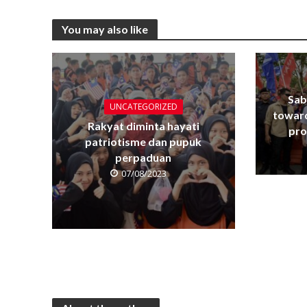
You may also like
Sab
UNCATEGORIZED
towar
Rakyat diminta hayati
pro
patriotisme dan pupuk
perpaduan
07/08/2023