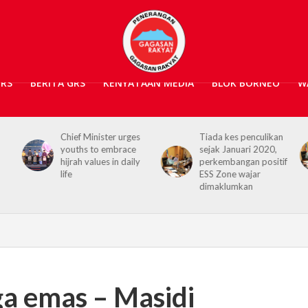
GRS
BERITA GRS
KENYATAAN MEDIA
BLOK BORNEO
W
Chief Minister urges
Tiada kes penculikan
youths to embrace
sejak Januari 2020,
hijrah values in daily
perkembangan positif
life
ESS Zone wajar
dimaklumkan
a emas – Masidi