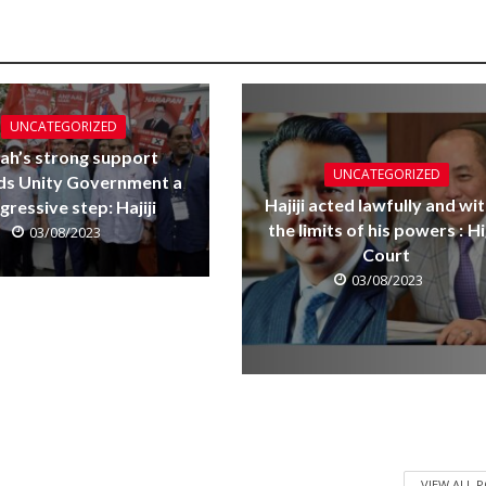
UNCATEGORIZED
ah’s strong support
UNCATEGORIZED
ds Unity Government a
Hajiji acted lawfully and wit
gressive step: Hajiji
the limits of his powers : H
03/08/2023
Court
03/08/2023
VIEW ALL 