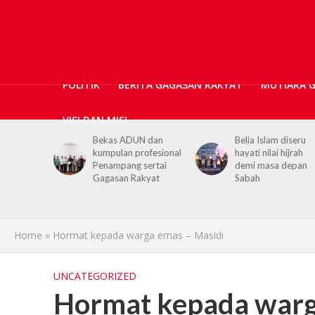
POLITIK
BERITA GAGASAN RAKYAT
MUTIARA 
VISI DAN MISI
ticians,
Bekas ADUN dan
Belia Islam diseru
ls
kumpulan profesional
hayati nilai hijrah
upport for
Penampang sertai
demi masa depan
h PGRS
Gagasan Rakyat
Sabah
Home
»
Hormat kepada warga emas – Masidi
UNCATEGORIZED
Hormat kepada warg