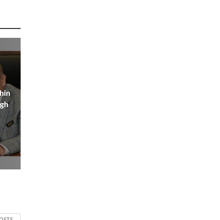
hin
igh
POSTS