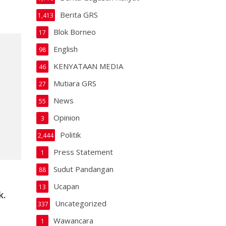
Berita GRS
1,413
Blok Borneo
17
English
98
KENYATAAN MEDIA
46
Mutiara GRS
27
News
55
Opinion
3
Politik
2,444
Press Statement
1
Sudut Pandangan
88
Ucapan
13
k.
Uncategorized
337
Wawancara
1