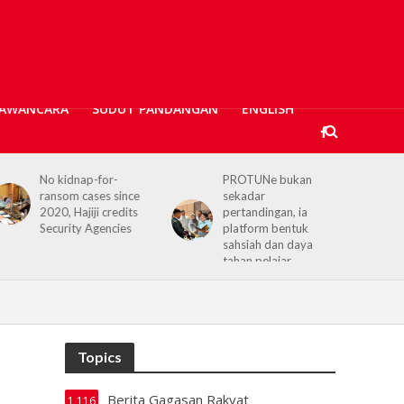
AWANCARA
SUDUT PANDANGAN
ENGLISH
No kidnap-for-
PROTUNe bukan
ransom cases since
sekadar
2020, Hajiji credits
pertandingan, ia
Security Agencies
platform bentuk
sahsiah dan daya
tahan pelajar
Topics
Berita Gagasan Rakyat
1,116