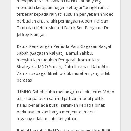
menepis keras dakwaan UMNO Sabah yang
menuduh kerajaan negeri sebagai “pengkhianat
terbesar kepada rakyat” susulan penyebaran video
perbualan antara ahli perniagaan Albert Tei dan
Timbalan Ketua Menteri Datuk Seri Panglima Dr
Jeffrey Kitingan.
Ketua Penerangan Pemuda Parti Gagasan Rakyat
Sabah (Gagasan Rakyat), Barhul Sahibu,
menyifatkan tuduhan Pengarah Komunikasi
Strategik UMNO Sabah, Datu Rosman Datu Ahir
Zaman sebagai fitnah politik murahan yang tidak
berasas.
“UMNO Sabah cuba menangguk di air keruh. Video
tular tanpa bukti sahih dijadikan modal politik.
Kalau benar ada bukti, serahkan kepada pihak
berkuasa, bukan hanya menjerit di media,”
tegasnya dalam satu kenyataan.
Barhul berkata UMNO tidak mempunyai kredibiliti