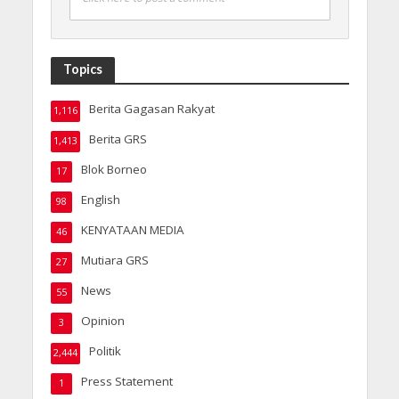
Topics
Berita Gagasan Rakyat
1,116
Berita GRS
1,413
Blok Borneo
17
English
98
KENYATAAN MEDIA
46
Mutiara GRS
27
News
55
Opinion
3
Politik
2,444
Press Statement
1