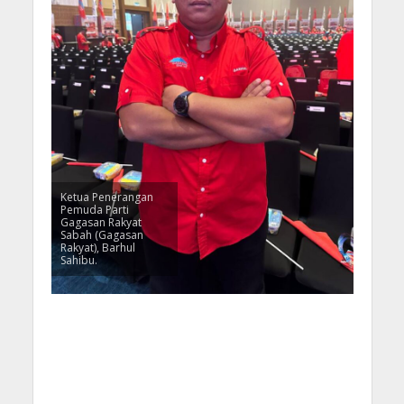
Ketua Penerangan
Pemuda Parti
Gagasan Rakyat
Sabah (Gagasan
Rakyat), Barhul
Sahibu.