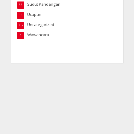
Sudut Pandangan
88
Ucapan
13
Uncategorized
337
Wawancara
1