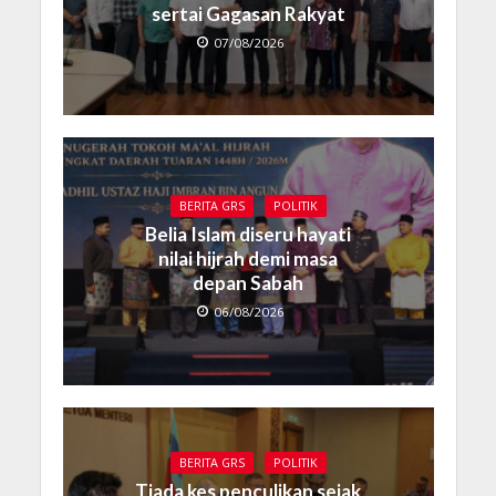
sertai Gagasan Rakyat
07/08/2026
BERITA GRS
POLITIK
Belia Islam diseru hayati
nilai hijrah demi masa
depan Sabah
06/08/2026
BERITA GRS
POLITIK
Tiada kes penculikan sejak