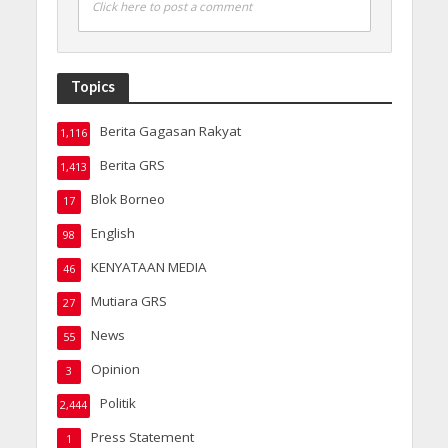
Click here to post a comment
Topics
Berita Gagasan Rakyat
1,116
Berita GRS
1,413
Blok Borneo
17
English
98
KENYATAAN MEDIA
46
Mutiara GRS
27
News
55
Opinion
3
Politik
2,444
Press Statement
1