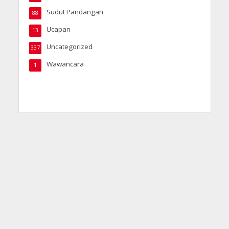
Sudut Pandangan
88
Ucapan
13
Uncategorized
337
Wawancara
1