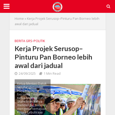
Home
»
Kerja Projek Serusop–Pinturu Pan Borneo lebih
awal dari jadual
BERITA GRS
•
POLITIK
Kerja Projek Serusop–
Pinturu Pan Borneo lebih
awal dari jadual
24/09/2025
1 Min Read
Ketua Menteri Datuk
Seri Panglima Haji
Hajiji Haji Noor
bersama Timbalan
Ketua Menteri Datuk
Shahelmey Yahya
mendengar taklimat
mengenai kemajuan
Projek Lebuhraya