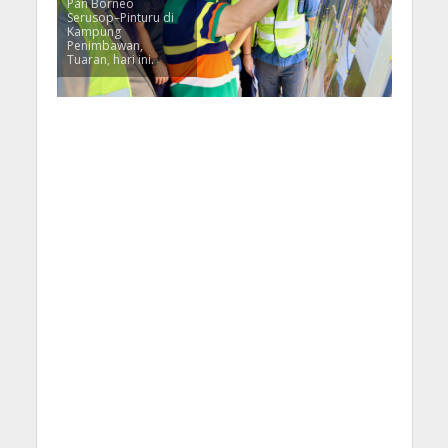
Pan Borneo
Serusop–Pinturu di
Kampung
Penimbawan,
Tuaran, hari ini.