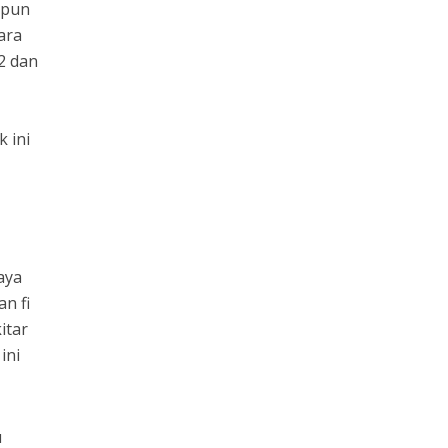
upun
ara
 2 dan
n
k ini
aya
n fi
itar
ini
u