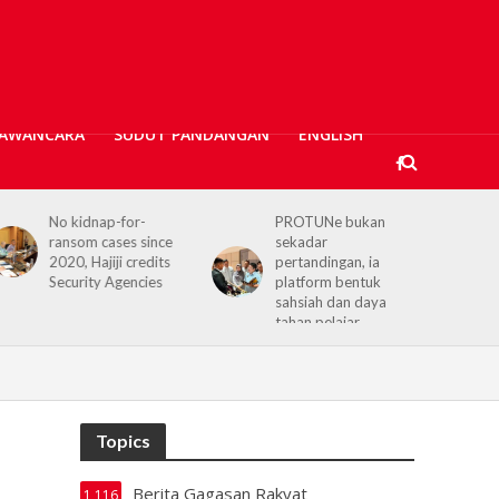
AWANCARA
SUDUT PANDANGAN
ENGLISH
PROTUNe bukan
Hajiji receives UK High
sekadar
Commissioner,
pertandingan, ia
reaffirms enduring
platform bentuk
Sabah–UK ties
sahsiah dan daya
tahan pelajar
Topics
Berita Gagasan Rakyat
1,116