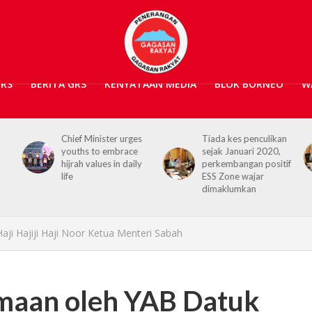
GRS
BERITA GRS
KENYATAAN MEDIA
BLOK BORNEO
W
es
Tiada kes penculikan
No kidnap-for-
e
sejak Januari 2020,
ransom cases since
ily
perkembangan positif
2020, Hajiji credits
ESS Zone wajar
Security Agencies
dimaklumkan
ji Hajiji Haji Noor Ketua Menteri Sabah
maan oleh YAB Datuk