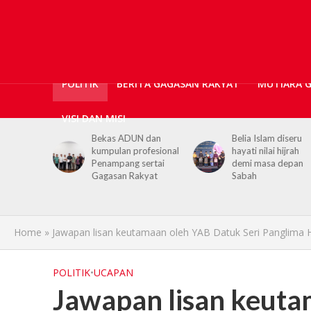
POLITIK
BERITA GAGASAN RAKYAT
MUTIARA 
VISI DAN MISI
UN dan
Belia Islam diseru
Chief Minister urg
profesional
hayati nilai hijrah
youths to embrac
 sertai
demi masa depan
hijrah values in da
akyat
Sabah
life
Home
»
Jawapan lisan keutamaan oleh YAB Datuk Seri Panglima Ha
POLITIK
•
UCAPAN
Jawapan lisan keuta