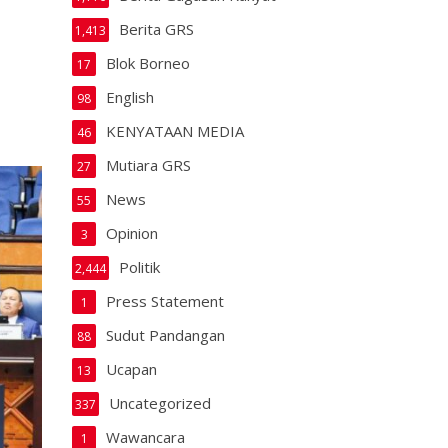
Berita GRS
1,413
Blok Borneo
17
English
98
KENYATAAN MEDIA
46
Mutiara GRS
27
News
55
Opinion
3
Politik
2,444
Press Statement
1
Sudut Pandangan
88
Ucapan
13
Uncategorized
337
Wawancara
1