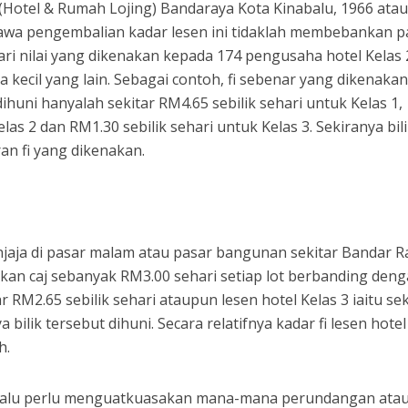
Hotel & Rumah Lojing) Bandaraya Kota Kinabalu, 1966 ata
awa pengembalian kadar lesen ini tidaklah membebankan p
dari nilai yang dikenakan kepada 174 pengusaha hotel Kelas
 kecil yang lain. Sebagai contoh, fi sebenar yang dikenaka
dihuni hanyalah sekitar RM4.65 sebilik sehari untuk Kelas 1,
las 2 dan RM1.30 sebilik sehari untuk Kelas 3. Sekiranya bili
ran fi yang dikenakan.
jaja di pasar malam atau pasar bangunan sekitar Bandar R
kan caj sebanyak RM3.00 sehari setiap lot berbanding denga
ar RM2.65 sebilik sehari ataupun lesen hotel Kelas 3 iaitu sek
 bilik tersebut dihuni. Secara relatifnya kadar fi lesen hotel 
h.
balu perlu menguatkuasakan mana-mana perundangan ata