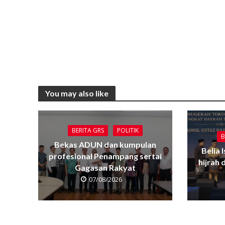
You may also like
BERITA GRS
POLITIK
B
Bekas ADUN dan kumpulan
Belia 
profesional Penampang sertai
hijrah
Gagasan Rakyat
07/08/2026