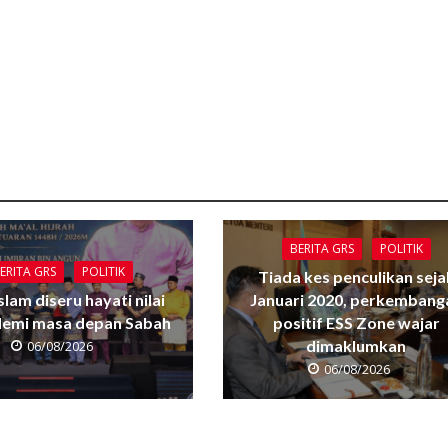
BERITA GRS
POLITIK
ERITA GRS
POLITIK
Tiada kes penculikan seja
Islam diseru hayati nilai
Januari 2020, perkembang
 demi masa depan Sabah
positif ESS Zone wajar
dimaklumkan
06/08/2026
06/08/2026