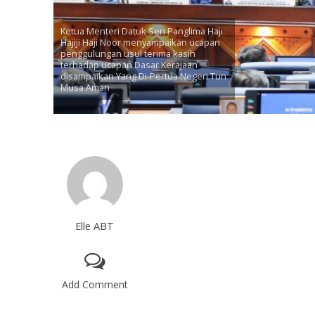
Ketua Menteri Datuk Seri Panglima Haji
Hajiji Haji Noor menyampaikan ucapan
penggulungan usul terima kasih
terhadap ucapan Dasar Kerajaan
disampaikan Yang Di-Pertua Negeri Tun
Musa Aman
Elle ABT
Add Comment