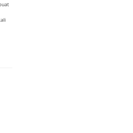
buat
ali