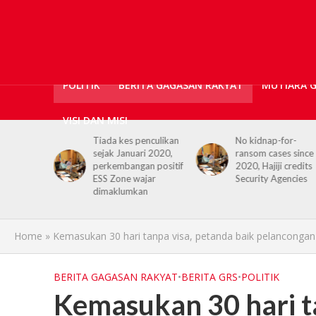
POLITIK
BERITA GAGASAN RAKYAT
MUTIARA 
VISI DAN MISI
enculikan
No kidnap-for-
PROTUNe bukan
ri 2020,
ransom cases since
sekadar
n positif
2020, Hajiji credits
pertandingan, ia
jar
Security Agencies
platform bentuk
an
sahsiah dan daya
tahan pelajar
Home
»
Kemasukan 30 hari tanpa visa, petanda baik pelanconga
BERITA GAGASAN RAKYAT
•
BERITA GRS
•
POLITIK
Kemasukan 30 hari ta