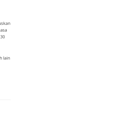
uskan
iasa
 30
 lain