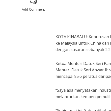
Add Comment
KOTA KINABALU: Keputusan k
ke Malaysia untuk China dan I
dengan sasaran sebanyak 2.2 
Ketua Menteri Datuk Seri Pa
Menteri Datuk Seri Anwar Ibr
mencapai 85.6 peratus darip
“Saya ada menyatakan industr
melancarkan kempen pemulih
“Sehingga kini, Sabah dihubu