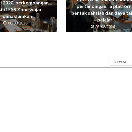
ri 2020, perkembangan
pertandingan, ia platfor
itif ESS Zone wajar
bentuk sahsiah dan daya ta
dimaklumkan
pelajar
06/08/2026
05/08/2026
VIEW ALL 