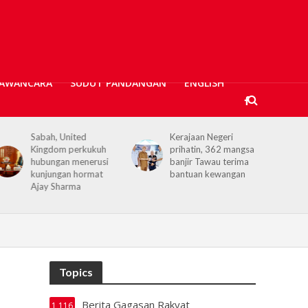
AWANCARA
SUDUT PANDANGAN
ENGLISH
Kerajaan Negeri
Kerajaan Negeri akan
prihatin, 362 mangsa
terus memperkukuh
banjir Tawau terima
kerjasama dengan
bantuan kewangan
KPM
Topics
Berita Gagasan Rakyat
1,116