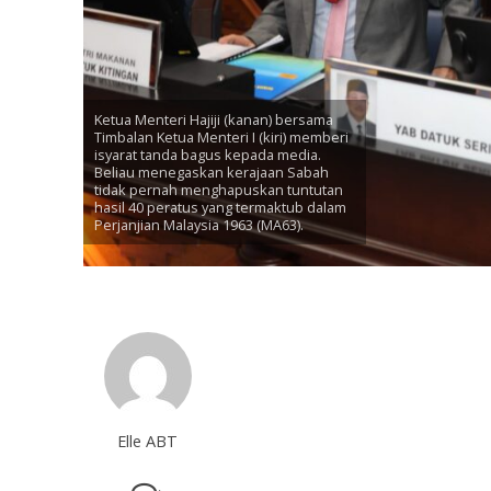
Ketua Menteri Hajiji (kanan) bersama
Timbalan Ketua Menteri I (kiri) memberi
isyarat tanda bagus kepada media.
Beliau menegaskan kerajaan Sabah
tidak pernah menghapuskan tuntutan
hasil 40 peratus yang termaktub dalam
Perjanjian Malaysia 1963 (MA63).
Elle ABT