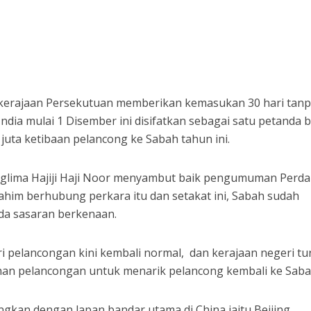
erajaan Persekutuan memberikan kemasukan 30 hari tanp
ndia mulai 1 Disember ini disifatkan sebagai satu petanda b
juta ketibaan pelancong ke Sabah tahun ini.
nglima Hajiji Haji Noor menyambut baik pengumuman Perd
ahim berhubung perkara itu dan setakat ini, Sabah sudah
ada sasaran berkenaan.
i pelancongan kini kembali normal, dan kerajaan negeri tu
an pelancongan untuk menarik pelancong kembali ke Saba
ngkan dengan lapan bandar utama di China iaitu Beijing,