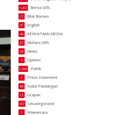
Berita GRS
1,412
Blok Borneo
17
English
97
KENYATAAN MEDIA
46
Mutiara GRS
27
News
54
Opinion
3
Politik
2,443
Press Statement
1
Sudut Pandangan
88
Ucapan
13
Uncategorized
337
Wawancara
1