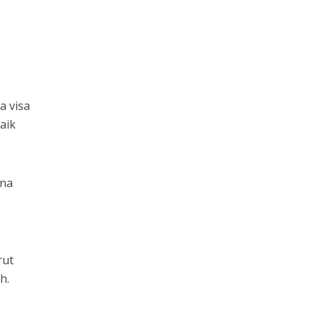
a visa
aik
ana
rut
h.