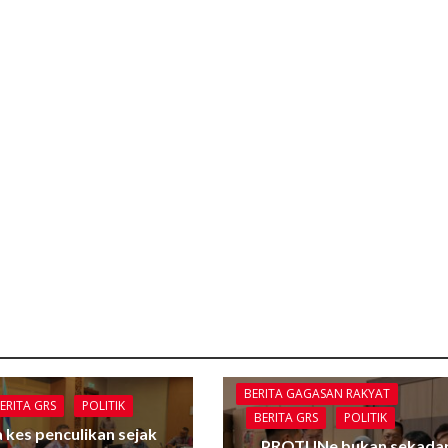
BERITA GAGASAN RAKYAT
ERITA GRS
POLITIK
BERITA GRS
POLITIK
 kes penculikan sejak
PROTUNe bukan sekada