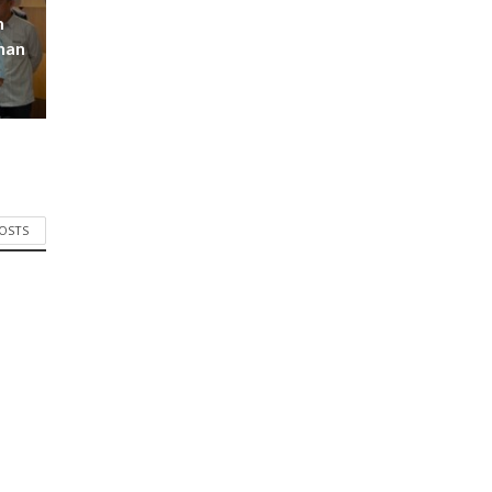
m
han
POSTS