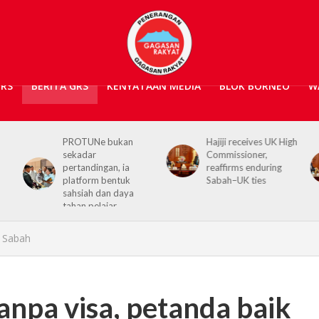
GRS
BERITA GRS
KENYATAAN MEDIA
BLOK BORNEO
W
Hajiji receives UK High
Sabah, United
Commissioner,
Kingdom perkukuh
reaffirms enduring
hubungan menerusi
Sabah–UK ties
kunjungan hormat
Ajay Sharma
n Sabah
npa visa, petanda baik