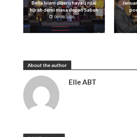
Belia Islam diseru hayati nilai
Janua
hijrah demi masa depan Sabah
pos
06/08/2026
About the author
Elle ABT