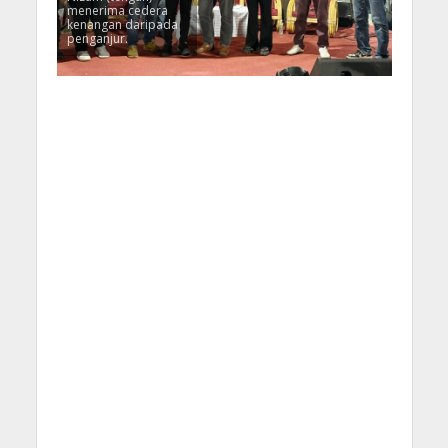
menerima cedera
kenangan daripada
penganjur.