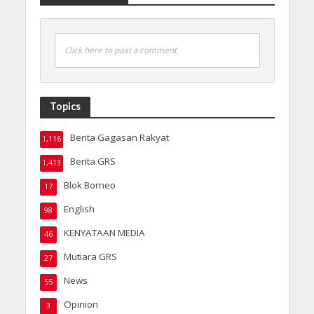
Click here to post a comment
Topics
Berita Gagasan Rakyat
1,116
Berita GRS
1,413
Blok Borneo
17
English
98
KENYATAAN MEDIA
46
Mutiara GRS
27
News
55
Opinion
3