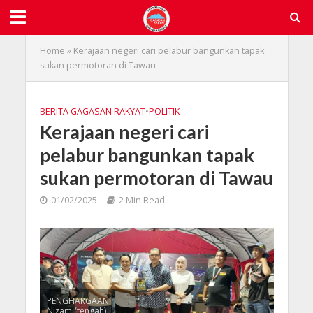
Home
»
Kerajaan negeri cari pelabur bangunkan tapak
sukan permotoran di Tawau
BERITA GAGASAN RAKYAT
•
POLITIK
Kerajaan negeri cari
pelabur bangunkan tapak
sukan permotoran di Tawau
01/02/2025
2 Min Read
PENGHARGAAN:
Nizam (tengah)