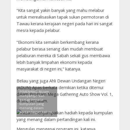
“Kita sangat yakin banyak yang mahu melabur
untuk merealisasikan tapak sukan permotoran di
Tawau kerana kerajaan negeri pada hari ini sangat
mesra kepada pelabur.
“Ekonomi kita semakin berkembang kerana
pelabur berasa senang dan mudah membuat
pelaburan mereka di Sabah sekali gus membawa
lebih banyak limpahan ekonomi kepada
masyarakat di negeri ini,” katanya.
Beliau yang juga Ahli Dewan Undangan Negeri
(ADUN) Apas berkata demikian ketika ditemui
PEMENANG: Nizam
dalam Program Mega Gathering Auto Show Vol. 1,
menyampaikan
hadiah kepada
di sini, semalam.
kumpulan yang
menang dalam
pertandingan kali ini.
Mengulas mengenai program ini, katanya,