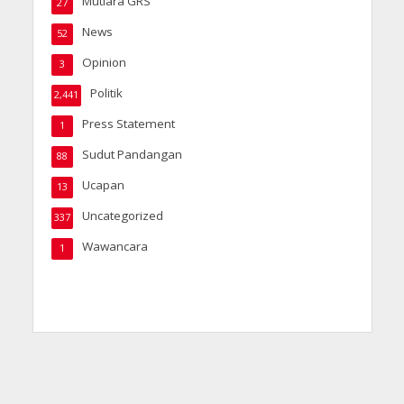
Mutiara GRS
27
News
52
Opinion
3
Politik
2,441
Press Statement
1
Sudut Pandangan
88
Ucapan
13
Uncategorized
337
Wawancara
1