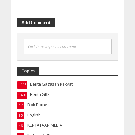
Add Comment
Click here to post a comment
Topics
Berita Gagasan Rakyat
1,116
Berita GRS
1,410
Blok Borneo
17
English
95
KENYATAAN MEDIA
46