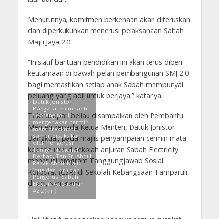
Menurutnya, komitmen berkenaan akan diteruskan
dan diperkukuhkan menerusi pelaksanaan Sabah
Maju Jaya 2.0.
“Inisiatif bantuan pendidikan ini akan terus diberi
keutamaan di bawah pelan pembangunan SMJ 2.0
bagi memastikan setiap anak Sabah mempunyai
peluang yang adil untuk berjaya,” katanya.
Datuk Joniston
Bangkuai membantu
Teks ucapan beliau disampaikan oleh Pembantu
seorang murid
mengenakan cermin
Menteri kepada Ketua Menteri, Datuk Joniston
mata preskripsi,
sambil disaksikan
Bangkuai, pada majlis penyampaian cermin mata
oleh Pengerusi
kepada murid sekolah anjuran Sabah Electricity
Tenaga Nasional
Berhad, Tan Sri Abdul
menerusi program Tanggungjawab Sosial
Razak Abdul Majid
(dua dari kiri) dan
Korporat (CSR) di Sekolah Kebangsaan Tamparuli,
Pengerusi Sabah
di sini, semalam.
Electricity, Saadiah
Aziz (kiri).