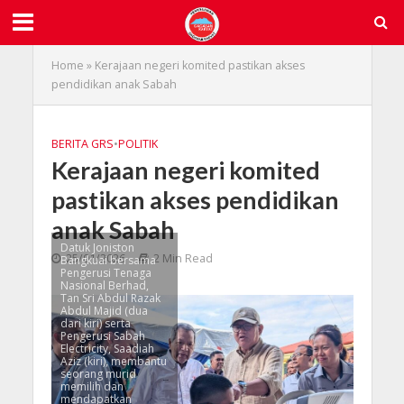
Home
»
Kerajaan negeri komited pastikan akses
pendidikan anak Sabah
BERITA GRS
•
POLITIK
Kerajaan negeri komited
pastikan akses pendidikan
anak Sabah
Datuk Joniston
25/01/2026
2 Min Read
Bangkuai bersama
Pengerusi Tenaga
Nasional Berhad,
Tan Sri Abdul Razak
Abdul Majid (dua
dari kiri) serta
Pengerusi Sabah
Electricity, Saadiah
Aziz (kiri), membantu
seorang murid
memilih dan
mendapatkan