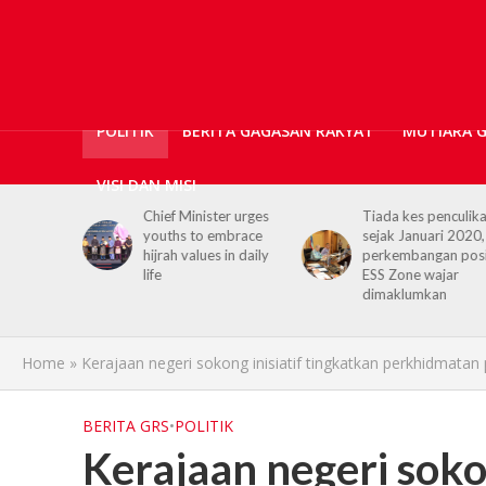
POLITIK
BERITA GAGASAN RAKYAT
MUTIARA 
VISI DAN MISI
er urges
Tiada kes penculikan
No kidnap-for-
embrace
sejak Januari 2020,
ransom cases since
 in daily
perkembangan positif
2020, Hajiji credits
ESS Zone wajar
Security Agencies
dimaklumkan
Home
»
Kerajaan negeri sokong inisiatif tingkatkan perkhidmatan
BERITA GRS
•
POLITIK
Kerajaan negeri sokon