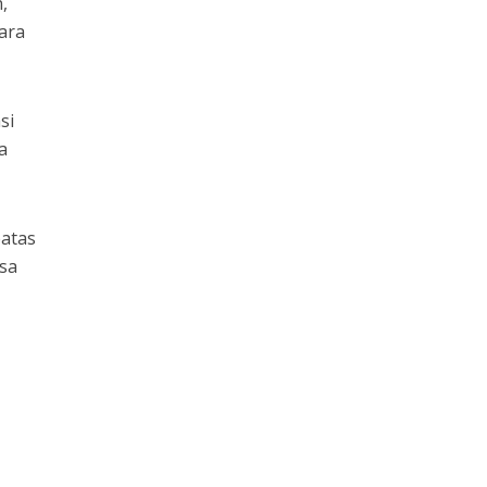
,
ara
si
a
batas
sa