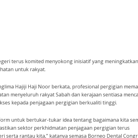
eri terus komited menyokong inisiatif yang meningkatka
hatan untuk rakyat.
nglima Hajiji Haji Noor berkata, profesional pergigian mem
atan menyeluruh rakyat Sabah dan kerajaan sentiasa menca
ses kepada penjagaan pergigian berkualiti tinggi.
tform untuk bertukar-tukar idea tentang bagaimana kita s
stikan sektor perkhidmatan penjagaan pergigian terus
ri serta rantau kita,” katanya semasa Borneo Dental Cong