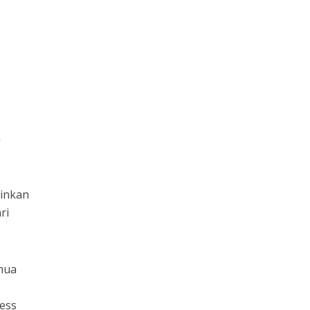
n
ainkan
ri
emua
ress