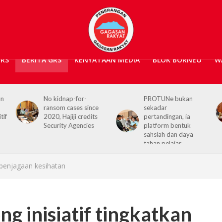
GRS
BERITA GRS
KENYATAAN MEDIA
BLOK BORNEO
W
PROTUNe bukan
Hajiji receives UK High
sekadar
Commissioner,
pertandingan, ia
reaffirms enduring
platform bentuk
Sabah–UK ties
sahsiah dan daya
tahan pelajar
 penjagaan kesihatan
g inisiatif tingkatkan