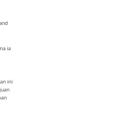
land
na ia
an ini
juan
pan