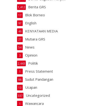
Berita GRS
1,412
Blok Borneo
17
English
97
KENYATAAN MEDIA
46
Mutiara GRS
27
News
54
Opinion
3
Politik
2,443
Press Statement
1
Sudut Pandangan
88
Ucapan
13
Uncategorized
337
Wawancara
1