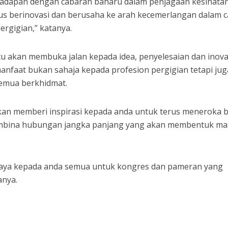
rhadapan dengan cabaran baharu dalam penjagaan kesihatan
rus berinovasi dan berusaha ke arah kecemerlangan dalam c
rgigian,” katanya.
itu akan membuka jalan kepada idea, penyelesaian dan inova
nfaat bukan sahaja kepada profesion pergigian tetapi jug
emua berkhidmat.
akan memberi inspirasi kepada anda untuk terus meneroka 
mbina hubungan jangka panjang yang akan membentuk ma
jaya kepada anda semua untuk kongres dan pameran yang
anya.