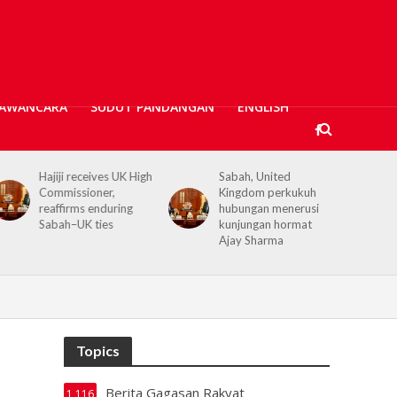
AWANCARA
SUDUT PANDANGAN
ENGLISH
Sabah, United
Kerajaan Negeri
Kingdom perkukuh
prihatin, 362 mangsa
hubungan menerusi
banjir Tawau terima
kunjungan hormat
bantuan kewangan
Ajay Sharma
Topics
Berita Gagasan Rakyat
1,116