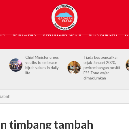
GRS
BERITA GRS
KENYATAAN MEDIA
BLOK BORNEO
W
s
Tiada kes penculikan
No kidnap-for-
sejak Januari 2020,
ransom cases since
y
perkembangan positif
2020, Hajiji credits
ESS Zone wajar
Security Agencies
dimaklumkan
 Sabah
an timbang tambah