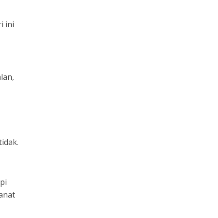
 ini
lan,
idak.
pi
anat