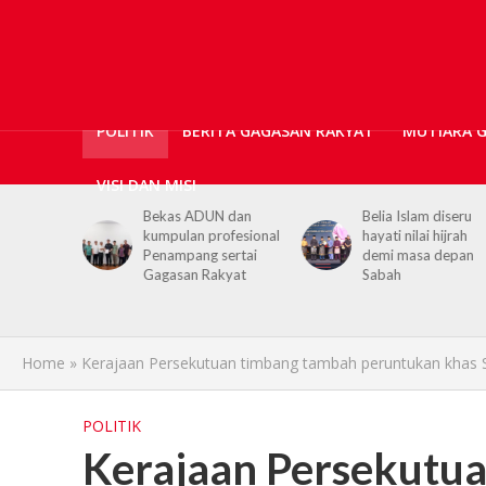
POLITIK
BERITA GAGASAN RAKYAT
MUTIARA 
VISI DAN MISI
N dan
Belia Islam diseru
Chief Minister urge
ofesional
hayati nilai hijrah
youths to embrace
sertai
demi masa depan
hijrah values in dail
kyat
Sabah
life
Home
»
Kerajaan Persekutuan timbang tambah peruntukan khas
POLITIK
Kerajaan Persekutu