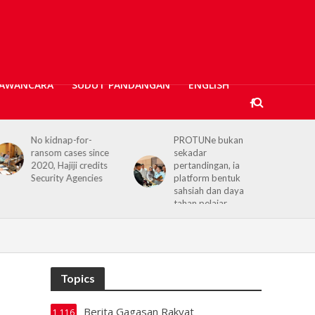
AWANCARA
SUDUT PANDANGAN
ENGLISH
PROTUNe bukan
Hajiji receives UK High
sekadar
Commissioner,
pertandingan, ia
reaffirms enduring
platform bentuk
Sabah–UK ties
sahsiah dan daya
tahan pelajar
Topics
Berita Gagasan Rakyat
1,116