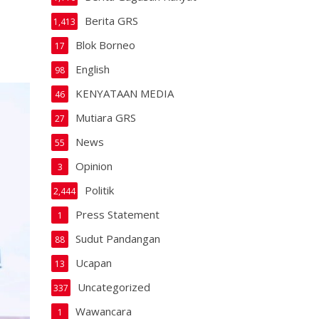
Berita GRS
1,413
Blok Borneo
17
English
98
KENYATAAN MEDIA
46
Mutiara GRS
27
News
55
Opinion
3
Politik
2,444
Press Statement
1
Sudut Pandangan
88
Ucapan
13
Uncategorized
337
Wawancara
1