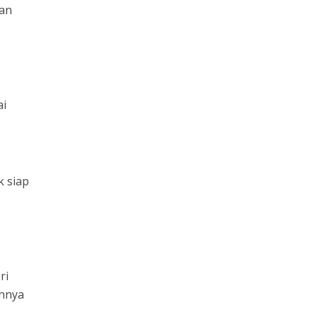
kan
ai
k siap
ri
annya