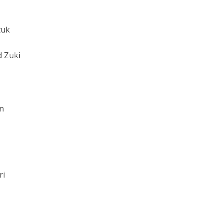
tuk
d Zuki
an
ri