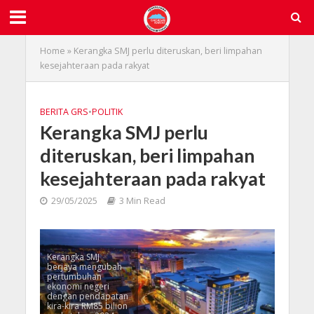
Home
»
Kerangka SMJ perlu diteruskan, beri limpahan
kesejahteraan pada rakyat
BERITA GRS
•
POLITIK
Kerangka SMJ perlu
diteruskan, beri limpahan
kesejahteraan pada rakyat
29/05/2025
3 Min Read
Kerangka SMJ
berjaya mengubah
pertumbuhan
ekonomi negeri
dengan pendapatan
kira-kira RM85 bilion