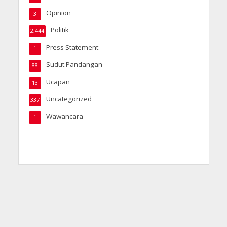
Opinion
3
Politik
2,444
Press Statement
1
Sudut Pandangan
88
Ucapan
13
Uncategorized
337
Wawancara
1