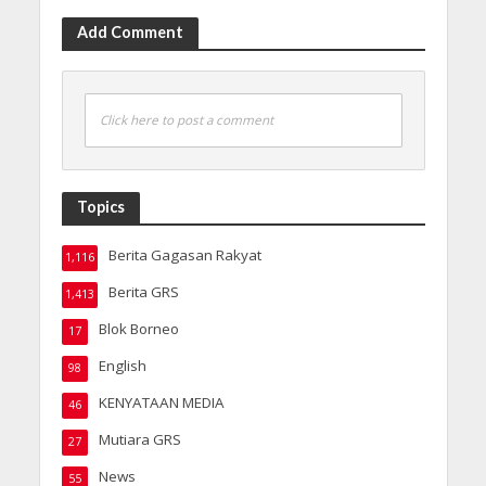
Add Comment
Click here to post a comment
Topics
Berita Gagasan Rakyat
1,116
Berita GRS
1,413
Blok Borneo
17
English
98
KENYATAAN MEDIA
46
Mutiara GRS
27
News
55