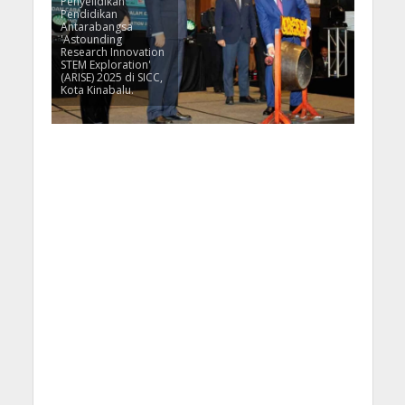
Penyelidikan
Pendidikan
Antarabangsa
'Astounding
Research Innovation
STEM Exploration'
(ARISE) 2025 di SICC,
Kota Kinabalu.