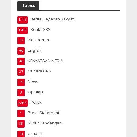
Topics
Berita Gagasan Rakyat
1,116
Berita GRS
1,413
Blok Borneo
17
English
98
KENYATAAN MEDIA
46
Mutiara GRS
27
News
55
Opinion
3
Politik
2,444
Press Statement
1
Sudut Pandangan
88
Ucapan
13