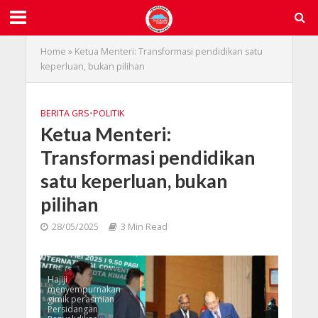
Home
»
Ketua Menteri: Transformasi pendidikan satu
keperluan, bukan pilihan
BERITA GRS
•
POLITIK
Ketua Menteri:
Transformasi pendidikan
satu keperluan, bukan
pilihan
28/05/2025
3 Min Read
Hajiji
menyempurnakan
gimik perasmian
Persidangan