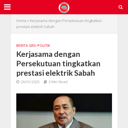
Home
»
Kerjasama dengan Persekutuan tingkatkan
prestasi elektrik Sabah
BERITA GRS
•
POLITIK
Kerjasama dengan
Persekutuan tingkatkan
prestasi elektrik Sabah
26/01/2025
3 Min Read