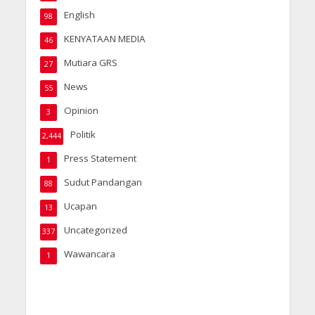
English
98
KENYATAAN MEDIA
46
Mutiara GRS
27
News
55
Opinion
3
Politik
2,444
Press Statement
1
Sudut Pandangan
88
Ucapan
13
Uncategorized
337
Wawancara
1