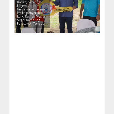
Banah, berkongsi
kegembiraan
bersama penerima
ketika penyerahan
kunci Rumah Mesra
SMJ di Kampung
Purutawoi, Tongod.