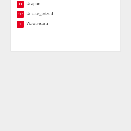
Ucapan
13
Uncategorized
337
Wawancara
1