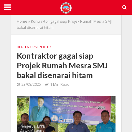
Home
»
Kontraktor gagal siap Projek Rumah Mesra SMJ
bakal disenarai hitam
BERITA GRS
•
POLITIK
Kontraktor gagal siap
Projek Rumah Mesra SMJ
bakal disenarai hitam
23/08/2025
1 Min Read
Pengerusi LPPB,
Datuk Masiung