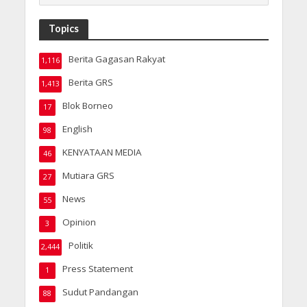
Topics
Berita Gagasan Rakyat
1,116
Berita GRS
1,413
Blok Borneo
17
English
98
KENYATAAN MEDIA
46
Mutiara GRS
27
News
55
Opinion
3
Politik
2,444
Press Statement
1
Sudut Pandangan
88