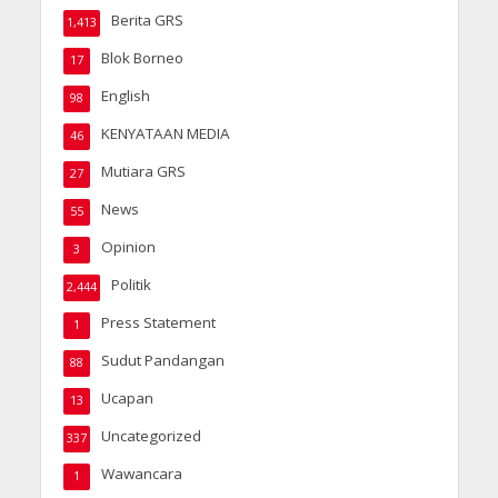
Berita GRS
1,413
Blok Borneo
17
English
98
KENYATAAN MEDIA
46
Mutiara GRS
27
News
55
Opinion
3
Politik
2,444
Press Statement
1
Sudut Pandangan
88
Ucapan
13
Uncategorized
337
Wawancara
1