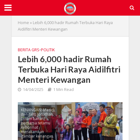
Home
»
Lebih 6,000 hadir Rumah Terbuka Hari Raya
Aidilfitri Menteri Kewangan
BERITA GRS
•
POLITIK
Lebih 6,000 hadir Rumah
Terbuka Hari Raya Aidilfitri
Menteri Kewangan
14/04/2025
1 Min Read
KENANGAN: Masidi
(tengah), Jonathan
(enam kanan)
bersama tetamu
kehormat
merakamkan
gambar kenangan.