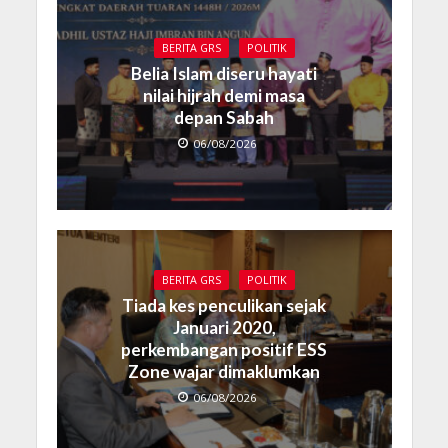
BERITA GRS
POLITIK
Belia Islam diseru hayati
nilai hijrah demi masa
depan Sabah
06/08/2026
BERITA GRS
POLITIK
Tiada kes penculikan sejak
Januari 2020,
perkembangan positif ESS
Zone wajar dimaklumkan
06/08/2026