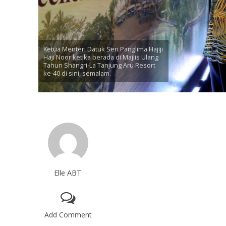
Ketua Menteri Datuk Seri Panglima Hajiji
Haji Noor ketika berada di Majlis Ulang
Tahun Shangri-La Tanjung Aru Resort
ke-40 di sini, semalam.
Elle ABT
Add Comment