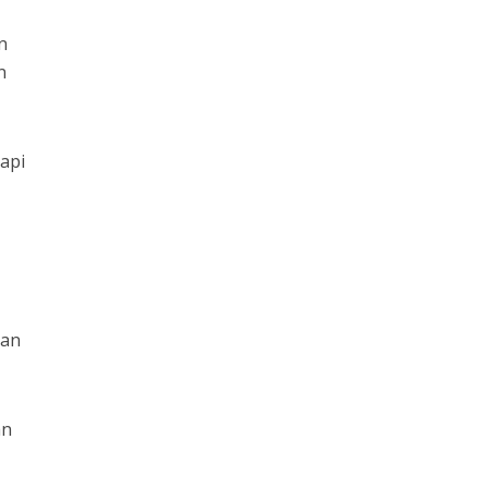
n
n
api
tan
an