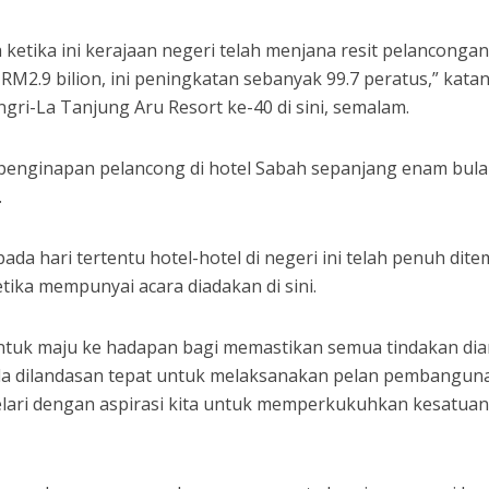
a ketika ini kerajaan negeri telah menjana resit pelanconga
RM2.9 bilion, ini peningkatan sebanyak 99.7 peratus,” kata
gri-La Tanjung Aru Resort ke-40 di sini, semalam.
 penginapan pelancong di hotel Sabah sepanjang enam bula
.
da hari tertentu hotel-hotel di negeri ini telah penuh dit
tika mempunyai acara diadakan di sini.
untuk maju ke hadapan bagi memastikan semua tindakan dia
da dilandasan tepat untuk melaksanakan pelan pembangun
elari dengan aspirasi kita untuk memperkukuhkan kesatuan