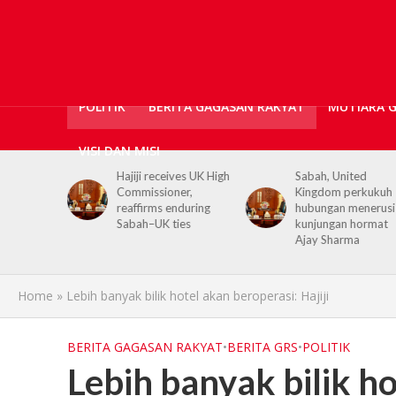
POLITIK
BERITA GAGASAN RAKYAT
MUTIARA 
VISI DAN MISI
ves UK High
Sabah, United
Kerajaan Negeri
er,
Kingdom perkukuh
prihatin, 362 mang
nduring
hubungan menerusi
banjir Tawau terim
ies
kunjungan hormat
bantuan kewangan
Ajay Sharma
Home
»
Lebih banyak bilik hotel akan beroperasi: Hajiji
BERITA GAGASAN RAKYAT
•
BERITA GRS
•
POLITIK
Lebih banyak bilik ho