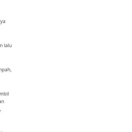
n
nya
n lalu
empah,
mbil
an
,