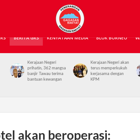
GRS
BERITA GRS
KENYATAAN MEDIA
BLOK BORNEO
W
Kerajaan Negeri akan
Projek Empangan Air
sa
terus memperkukuh
Tawau capai 74.04
a
kerjasama dengan
peratus, bakal atasi
KPM
krisis air
tel akan beroperasi: