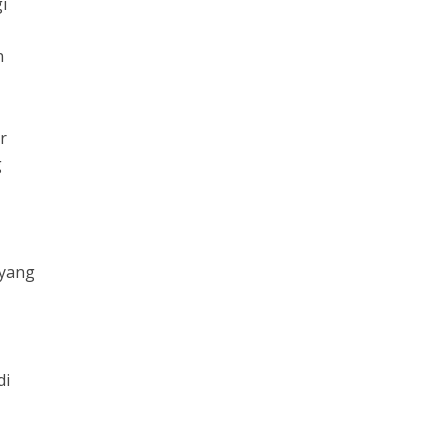
i
n
r
g
 yang
di