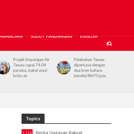
AWANCARA
SUDUT PANDANGAN
ENGLISH
Pelabuhan Tawau
Keamanan hari ini
diperkasa dengan
bukan hadir dengan
dua kren baharu
sendirinya — Hajiji
bernilai RM70 juta
seru pelihara
bersama
Topics
Berita Gagasan Rakyat
1,116