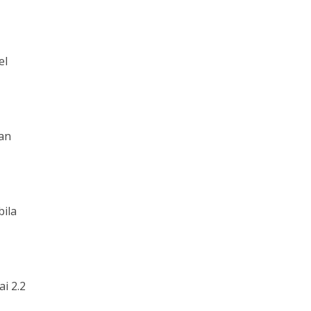
el
kan
ila
i 2.2