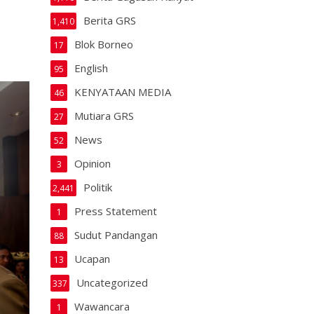
Berita GRS
1,410
Blok Borneo
17
English
95
KENYATAAN MEDIA
46
Mutiara GRS
27
News
52
Opinion
3
Politik
2,441
Press Statement
1
Sudut Pandangan
88
Ucapan
13
Uncategorized
337
Wawancara
1