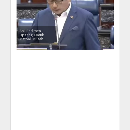
Ahli Parlimen
Sipitang, Datuk
Matbali Musah