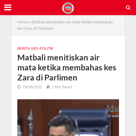
Home
»
Matbali menitiskan air mata ketika membahas
kes Zara di Parlimen
BERITA GRS
•
POLITIK
Matbali menitiskan air
mata ketika membahas kes
Zara di Parlimen
19/08/2025
2 Min Read