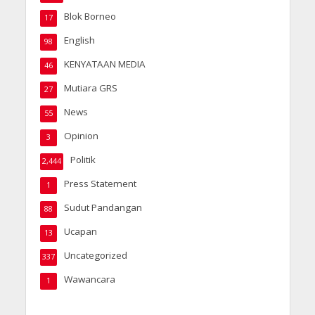
Blok Borneo
17
English
98
KENYATAAN MEDIA
46
Mutiara GRS
27
News
55
Opinion
3
Politik
2,444
Press Statement
1
Sudut Pandangan
88
Ucapan
13
Uncategorized
337
Wawancara
1