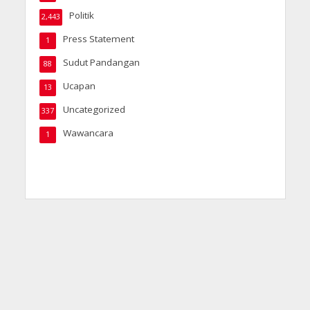
Politik
2,443
Press Statement
1
Sudut Pandangan
88
Ucapan
13
Uncategorized
337
Wawancara
1