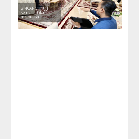
BINCANG: Hajiji
semasa dalam
mesyuarat itu.