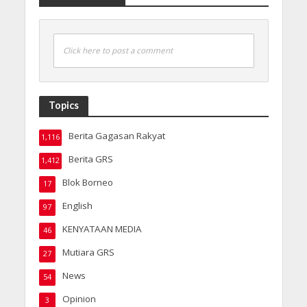
Click here to post a comment
Topics
Berita Gagasan Rakyat
1,116
Berita GRS
1,412
Blok Borneo
17
English
97
KENYATAAN MEDIA
46
Mutiara GRS
27
News
54
Opinion
3