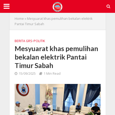
Home
»
Mesyuarat khas pemulihan bekalan elektrik
Pantai Timur Sabah
BERITA GRS
•
POLITIK
Mesyuarat khas pemulihan
bekalan elektrik Pantai
Timur Sabah
15/09/2025
1 Min Read