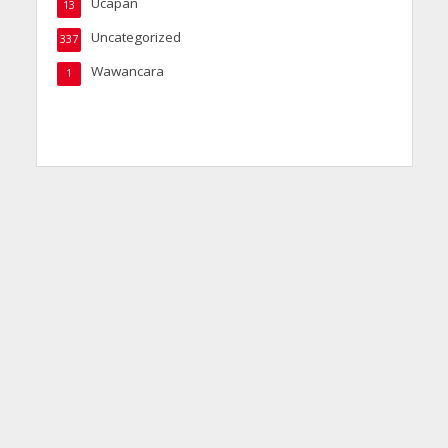
Ucapan
13
Uncategorized
337
Wawancara
1