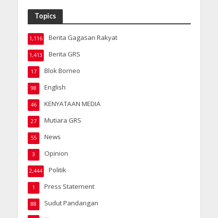
Topics
Berita Gagasan Rakyat
1,116
Berita GRS
1,413
Blok Borneo
17
English
98
KENYATAAN MEDIA
46
Mutiara GRS
27
News
55
Opinion
3
Politik
2,444
Press Statement
1
Sudut Pandangan
88