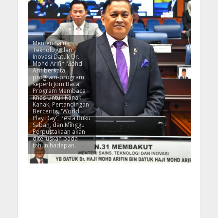
Menteri Sains,
Teknologi dan
Inovasi Datuk Dr.
Mohd Arifin Mohd
Arif berkata,
program-program
seperti Jom Baca,
Program Membaca
Khas Untuk Kanak-
Kanak, Pertandingan
Bercerita, 'World
Play Day', Pesta Buku
Sabah, dan Minggu
Perpustakaan akan
diteruskan pada
tahun hadapan.