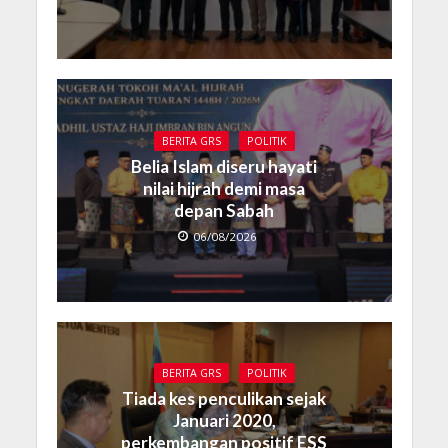
BERITA GRS
POLITIK
Belia Islam diseru hayati
nilai hijrah demi masa
depan Sabah
06/08/2026
BERITA GRS
POLITIK
Tiada kes penculikan sejak
Januari 2020,
perkembangan positif ESS