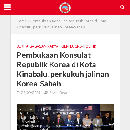
Home
»
Pembukaan Konsulat Republik Korea di Kota
Kinabalu, perkukuh jalinan Korea-Sabah
BERITA GAGASAN RAKYAT
•
BERITA GRS
•
POLITIK
Pembukaan Konsulat
Republik Korea di Kota
Kinabalu, perkukuh jalinan
Korea-Sabah
27/09/2023
2 Min Read
Ketua Menteri Datuk
Seri Panglima Haji
Hajiji Haji Noor
merasmikan
pembukaan pejabat
Konsulat Republik