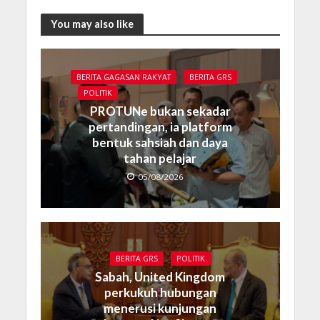
You may also like
BERITA GAGASAN RAKYAT
BERITA GRS
POLITIK
PROTUNe bukan sekadar
pertandingan, ia platform
bentuk sahsiah dan daya
tahan pelajar
05/08/2026
BERITA GRS
POLITIK
Sabah, United Kingdom
perkukuh hubungan
menerusi kunjungan