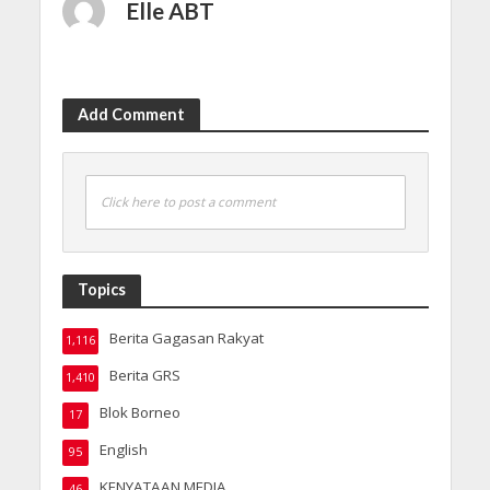
Elle ABT
Add Comment
Click here to post a comment
Topics
Berita Gagasan Rakyat
1,116
Berita GRS
1,410
Blok Borneo
17
English
95
KENYATAAN MEDIA
46