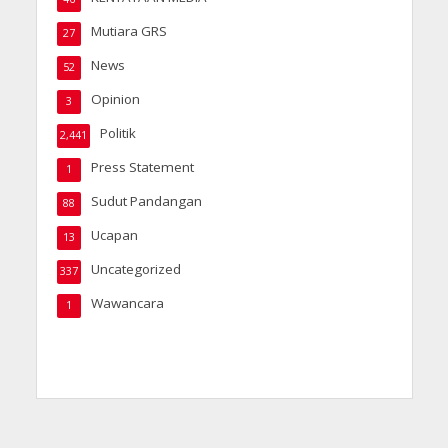
Mutiara GRS
27
News
52
Opinion
3
Politik
2,441
Press Statement
1
Sudut Pandangan
88
Ucapan
13
Uncategorized
337
Wawancara
1