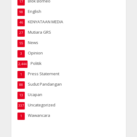
Blok Borneo
17
English
98
KENYATAAN MEDIA
46
Mutiara GRS
27
News
55
Opinion
3
Politik
2,444
Press Statement
1
Sudut Pandangan
88
Ucapan
13
Uncategorized
337
Wawancara
1