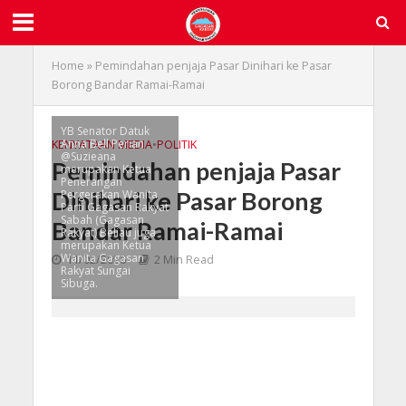
Home
»
Pemindahan penjaja Pasar Dinihari ke Pasar
Borong Bandar Ramai-Ramai
YB Senator Datuk
Anna Bell Perian
KENYATAAN MEDIA
•
POLITIK
@Suzieana
Pemindahan penjaja Pasar
merupakan Ketua
Penerangan
Dinihari ke Pasar Borong
Pergerakan Wanita
Parti Gagasan Rakyat
Sabah (Gagasan
Bandar Ramai-Ramai
Rakyat) Beliau juga
merupakan Ketua
Wanita Gagasan
11/02/2026
2 Min Read
Rakyat Sungai
Sibuga.